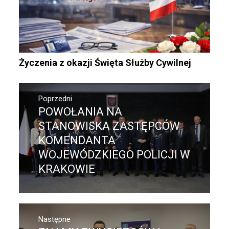
Życzenia z okazji Święta Służby Cywilnej
Nawigacja
wpisu
Poprzedni
POWOŁANIA NA
Poprzedni
wpis:
STANOWISKA ZASTĘPCÓW
KOMENDANTA
WOJEWÓDZKIEGO POLICJI W
KRAKOWIE
Następne