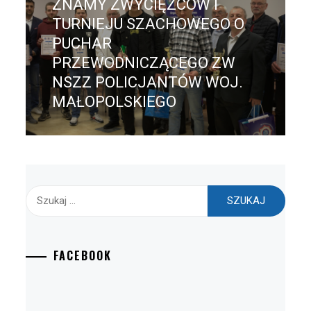
ZNAMY ZWYCIĘZCÓW I
Następny
post:
TURNIEJU SZACHOWEGO O
PUCHAR
PRZEWODNICZĄCEGO ZW
NSZZ POLICJANTÓW WOJ.
MAŁOPOLSKIEGO
Szukaj:
FACEBOOK