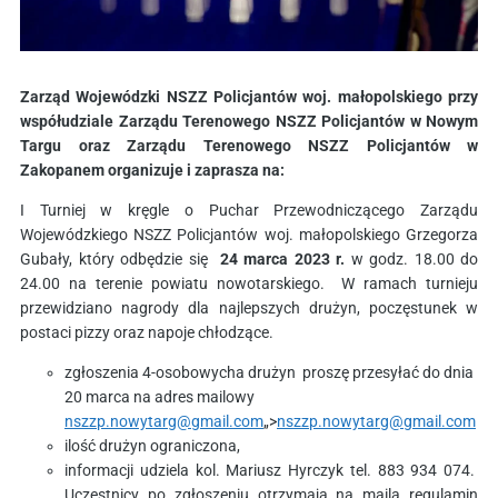
Zarząd Wojewódzki NSZZ Policjantów woj. małopolskiego przy
współudziale Zarządu Terenowego NSZZ Policjantów w Nowym
Targu oraz Zarządu Terenowego NSZZ Policjantów w
Zakopanem
organizuje i zaprasza na:
I Turniej w kręgle o Puchar Przewodniczącego Zarządu
Wojewódzkiego NSZZ Policjantów woj. małopolskiego Grzegorza
Gubały, który odbędzie się
24 marca 2023 r.
w godz. 18.00 do
24.00 na terenie powiatu nowotarskiego. W ramach turnieju
przewidziano nagrody dla najlepszych drużyn, poczęstunek w
postaci pizzy oraz napoje chłodzące.
zgłoszenia 4-osobowycha drużyn proszę przesyłać do dnia
20 marca na adres mailowy
nszzp.nowytarg@gmail.com
„>
nszzp.nowytarg@gmail.com
ilość drużyn ograniczona,
informacji udziela kol. Mariusz Hyrczyk tel. 883 934 074.
Uczestnicy po zgłoszeniu otrzymają na maila regulamin