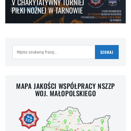
V CHARYTATYWNY TURNIEJ
PIŁKI NOŻNEJ W TARNOWIE
Szukaj:
SZUKAJ
MAPA JAKOŚCI WSPÓŁPRACY NSZZP
WOJ. MAŁOPOLSKIEGO