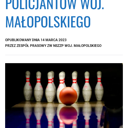
POLICJANTÓW WOJ.
MAŁOPOLSKIEGO
OPUBLIKOWANY DNIA
14 MARCA 2023
PRZEZ
ZESPÓŁ PRASOWY ZW NSZZP WOJ. MAŁOPOLSKIEGO