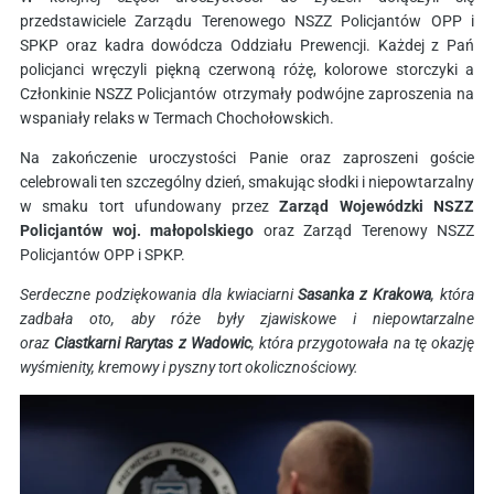
przedstawiciele Zarządu Terenowego NSZZ Policjantów OPP i
SPKP oraz kadra dowódcza Oddziału Prewencji. Każdej z Pań
policjanci wręczyli piękną czerwoną różę, kolorowe storczyki a
Członkinie NSZZ Policjantów otrzymały podwójne zaproszenia na
wspaniały relaks w Termach Chochołowskich.
Na zakończenie uroczystości Panie oraz zaproszeni goście
celebrowali ten szczególny dzień, smakując słodki i niepowtarzalny
w smaku tort ufundowany przez
Zarząd Wojewódzki NSZZ
Policjantów woj. małopolskiego
oraz Zarząd Terenowy NSZZ
Policjantów OPP i SPKP.
Serdeczne podziękowania dla kwiaciarni
Sasanka z Krakowa
, która
zadbała oto, aby róże były zjawiskowe i niepowtarzalne
oraz
Ciastkarni Rarytas z Wadowic
, która przygotowała na tę okazję
wyśmienity, kremowy i pyszny tort okolicznościowy.