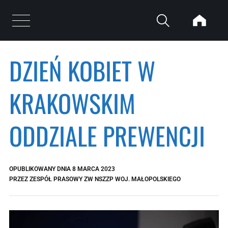
Przejdź do treści
Otwórz menu
DZIEŃ KOBIET W
KRAKOWSKIM
ODDZIALE PREWENCJI
OPUBLIKOWANY DNIA
8 MARCA 2023
PRZEZ
ZESPÓŁ PRASOWY ZW NSZZP WOJ. MAŁOPOLSKIEGO