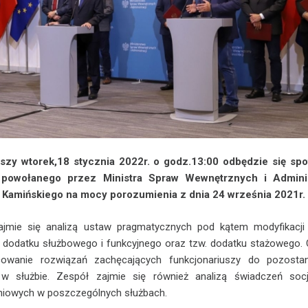
ższy wtorek,18 stycznia 2022r. o godz.13:00 odbędzie się spo
powołanego przez Ministra Spraw Wewnętrznych i Adminis
 Kamińskiego na mocy porozumienia z dnia 24 września 2021r.
ajmie się analizą ustaw pragmatycznych pod kątem modyfikacji
a dodatku służbowego i funkcyjnego oraz tzw. dodatku stażowego.
owanie rozwiązań zachęcających funkcjonariuszy do pozostan
j w służbie. Zespół zajmie się również analizą świadczeń socj
niowych w poszczególnych służbach.