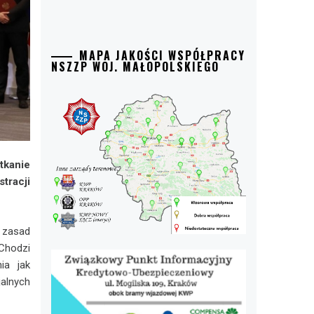
MAPA JAKOŚCI WSPÓŁPRACY
NSZZP WOJ. MAŁOPOLSKIEGO
tkanie
tracji
 zasad
 Chodzi
ia jak
alnych