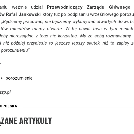
aniu weźmie udział
Przewodniczący Zarządu Głównego
tów Rafał Jankowski
, który tuż po podpisaniu wrześniowego poroz
:
„Będziemy pracować, nie będziemy wyłamywać otwartych drzwi, bo
etów ministrów mamy otwarte. W tej chwili trwa w tym ministe
yłoby nierozsądne z tego nie korzystać. My ze sobą rozmawiamy.
j niż później przyniesie to jeszcze lepszy skutek, niż te zapisy 
 porozumieniu”
:
porozumienie
zzp.pl
OPOLSKA
ĄZANE ARTYKUŁY