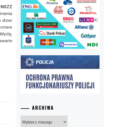
 NSZZ
umienia
 drzwi
rstwie
 Myślę,
zawarte
ARCHIWA
Archiwa