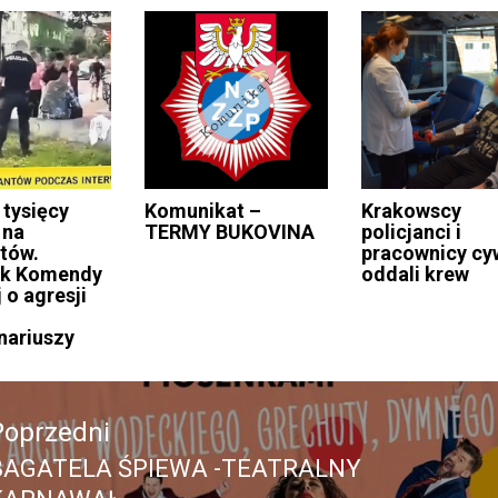
 tysięcy
Komunikat –
Krakowscy
 na
TERMY BUKOVINA
policjanci i
ntów.
pracownicy cyw
ik Komendy
oddali krew
 o agresji
nariuszy
acja
Poprzedni
BAGATELA ŚPIEWA -TEATRALNY
Poprzedni