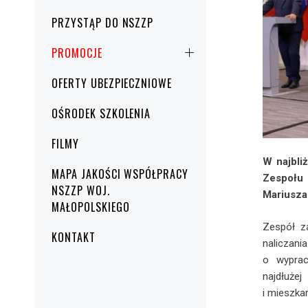
PRZYSTĄP DO NSZZP
PROMOCJE
OFERTY UBEZPIECZNIOWE
OŚRODEK SZKOLENIA
FILMY
W najbli
MAPA JAKOŚCI WSPÓŁPRACY
Zespołu 
NSZZP WOJ.
Mariusza
MAŁOPOLSKIEGO
Zespół z
KONTAKT
naliczani
o wyprac
najdłuże
i mieszka