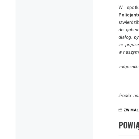
W spotk
Policjan
stwierdził
do gabin
dialog, b
że prędze
w naszym
załączniki
źródło: ns
ZW MAŁ
POWI