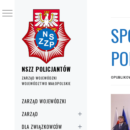
Przejdź
do
treści
SP
PO
NSZZ POLICJANTÓW
OPUBLIKO
ZARZĄD WOJEWÓDZKI
WOJEWÓDZTWO MAŁOPOLSKIE
Menu
ZARZĄD WOJEWÓDZKI
główne
ZARZĄD
DLA ZWIĄZKOWCÓW