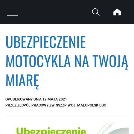
Przejdź do treści
Otwórz menu
UBEZPIECZENIE
MOTOCYKLA NA TWOJĄ
MIARĘ
OPUBLIKOWANY DNIA
19 MAJA 2021
PRZEZ
ZESPÓŁ PRASOWY ZW NSZZP WOJ. MAŁOPOLSKIEGO