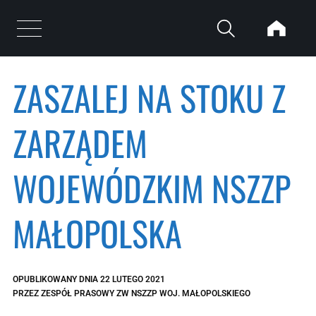
Przejdź do treści
Otwórz menu
ZASZALEJ NA STOKU Z
ZARZĄDEM
WOJEWÓDZKIM NSZZP
MAŁOPOLSKA
OPUBLIKOWANY DNIA
22 LUTEGO 2021
PRZEZ
ZESPÓŁ PRASOWY ZW NSZZP WOJ. MAŁOPOLSKIEGO