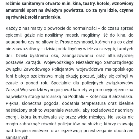
reżimie sanitarnym otwarto m.in. kina, teatry, hotele, wznowiony
amatorski sport na świeżym powietrzu. Co za tym idzie, czynne
są również stoki narciarskie.
Każdy z nas marzy o powrocie do normalności – do czasu sprzed
epidemii, gdzie nie nosiliśmy masek, mogliśmy iść do kina, do
aquaparku czy na siłownie. Proste czynności, których na co dzień
nie zauważaliśmy – dzisiaj oddalibyśmy wiele za szczyptę tamtych
dni. Dzięki bystremu oku, zaangażowaniu oraz altruistycznej
postawie Zarządu Wojewódzkiego Niezależnego Samorządnego
Związku Zawodowego Policjantów województwa małopolskiego
fani białego szaleństwa mają okazję poczuć, jakby się cofnęli w
czasie o ponad rok. Specjalnie dla policyjnych związkowców
Zarząd Wojewódzki wynegocjował karnety w promocyjnej cenie na
największą stację narciarską na Podhalu – Kotelnica Białczańska.
Piękna, słoneczna pogoda, dodatnia temperatura oraz idealnie
naśnieżony stok to wspaniałe warunki, aby rozładować nadmiary
energii, która kumulowała się przez wiele miesięcy. Na stoku nie
mogło zabraknąć również policjantów na służbie, którzy czuwają
nad bezpieczeństwem oraz egzekwują przestrzeganie obostrzeń
sanitarnych.