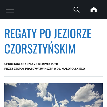
Przejdź do treści
Otwórz menu
REGATY PO JEZIORZE
CZORSZTYŃSKIM
OPUBLIKOWANY DNIA
25 SIERPNIA 2020
PRZEZ
ZESPÓŁ PRASOWY ZW NSZZP WOJ. MAŁOPOLSKIEGO