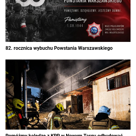
82. rocznica wybuchu Powstania Warszawskiego
Pomóżmy koledze z KPP w Nowym Targu odbudować