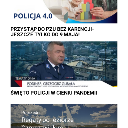
PRZYSTĄP DO PZU BEZ KARENCJI-
JESZCZE TYLKO DO 9 MAJA!
ŚWIĘTO POLICJI W CIENIU PANDEMII
Nawigacja
wpisu
Poprzedni
Regaty po jeziorze
Poprzedni
wpis:
Czorsztyńskim