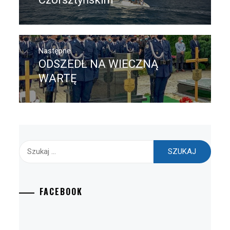
Następne
ODSZEDŁ NA WIECZNĄ
Następny
post:
WARTĘ
Szukaj:
FACEBOOK