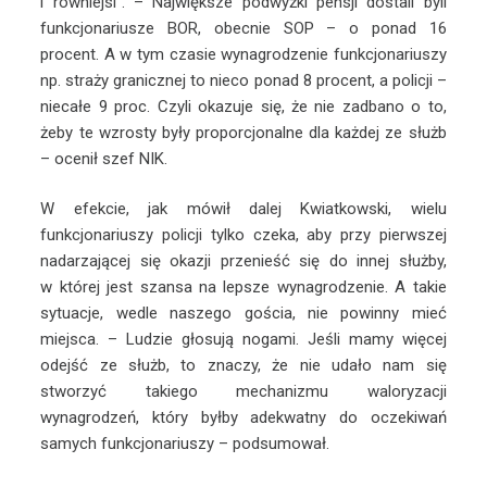
i równiejsi”. – Największe podwyżki pensji dostali byli
funkcjonariusze BOR, obecnie SOP – o ponad 16
procent. A w tym czasie wynagrodzenie funkcjonariuszy
np. straży granicznej to nieco ponad 8 procent, a policji –
niecałe 9 proc. Czyli okazuje się, że nie zadbano o to,
żeby te wzrosty były proporcjonalne dla każdej ze służb
– ocenił szef NIK.
W efekcie, jak mówił dalej Kwiatkowski, wielu
funkcjonariuszy policji tylko czeka, aby przy pierwszej
nadarzającej się okazji przenieść się do innej służby,
w której jest szansa na lepsze wynagrodzenie. A takie
sytuacje, wedle naszego gościa, nie powinny mieć
miejsca. – Ludzie głosują nogami. Jeśli mamy więcej
odejść ze służb, to znaczy, że nie udało nam się
stworzyć takiego mechanizmu waloryzacji
wynagrodzeń, który byłby adekwatny do oczekiwań
samych funkcjonariuszy – podsumował.