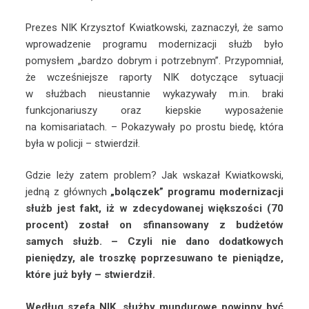
Prezes NIK Krzysztof Kwiatkowski, zaznaczył, że samo
wprowadzenie programu modernizacji służb było
pomysłem „bardzo dobrym i potrzebnym”. Przypomniał,
że wcześniejsze raporty NIK dotyczące sytuacji
w służbach nieustannie wykazywały m.in. braki
funkcjonariuszy oraz kiepskie wyposażenie
na komisariatach. – Pokazywały po prostu biedę, która
była w policji – stwierdził.
Gdzie leży zatem problem? Jak wskazał Kwiatkowski,
jedną z głównych
„bolączek” programu modernizacji
służb jest fakt, iż w zdecydowanej większości (70
procent) został on sfinansowany z budżetów
samych służb. – Czyli nie dano dodatkowych
pieniędzy, ale troszkę poprzesuwano te pieniądze,
które już były – stwierdził.
Według szefa NIK, służby mundurowe powinny być