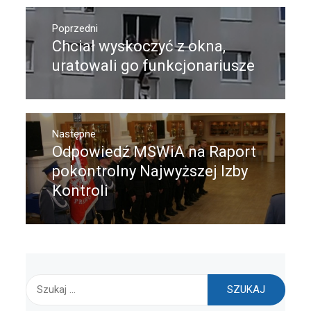
Nawigacja
wpisu
Poprzedni
Chciał wyskoczyć z okna,
Poprzedni
wpis:
uratowali go funkcjonariusze
Następne
Odpowiedź MSWiA na Raport
Następny
post:
pokontrolny Najwyższej Izby
Kontroli
Szukaj: