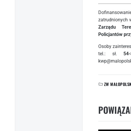
Dofinansowan
zatrudnionych 
Zarządu Ter
Policjantów pr
Osoby zainteres
tel.: sł.
54-
kwp@malopolska
ZW MAŁOPOLS
KATEGORIE:
POWIĄZA