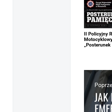
II Policyjny 
Motocyklow
„Posterunek 
Poprze
JAK
EME