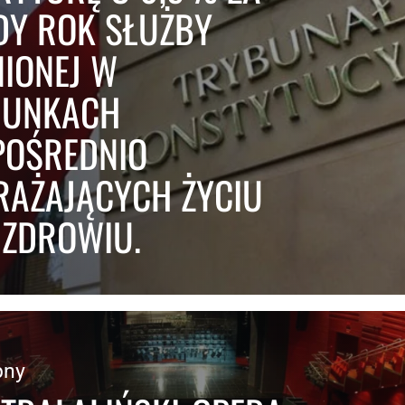
DY ROK SŁUŻBY
NIONEJ W
UNKACH
POŚREDNIO
RAŻAJĄCYCH ŻYCIU
 ZDROWIU.
pny