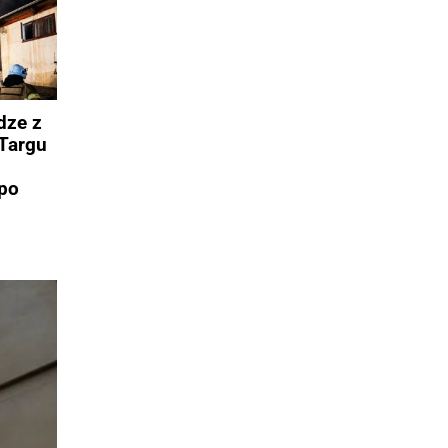
dze z
Targu
po