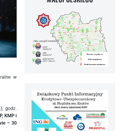
ralne w
), godz.
P, KMP i
wie – 30