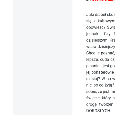
Jaki diabeł sku
się z kultowym
opowieść? Świa
jednak… Czy 
dzisiejszym Kr
wiara dzisiejsz
Chce je poznać,
lepsze: cuda cz
pisanie i jest 
jej bohaterowie
dzisiaj? W co w
nic, po co żyją
sobie, że jest 
świecie, który
drogę tworzen
DOROSŁYCH.