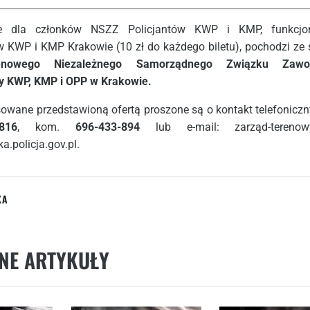
ie dla członków NSZZ Policjantów KWP i KMP, funkcjon
w KWP i KMP Krakowie (10 zł do każdego biletu), pochodzi ze
enowego Niezależnego Samorządnego Związku Zawo
zy KWP, KMP i OPP w Krakowie.
owane przedstawioną ofertą proszone są o kontakt telefoniczn
816
, kom.
696-433-894
lub e-mail: zarząd-terenowy
.policja.gov.pl.
KA
NE ARTYKUŁY