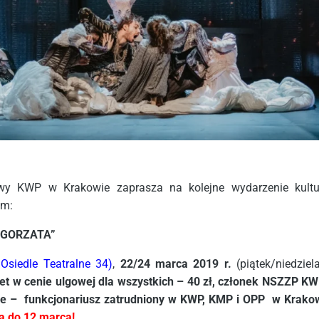
wy KWP w Krakowie zaprasza na kolejne wydarzenie kultu
ym:
ŁGORZATA”
 Osiedle Teatralne 34)
,
22/24 marca 2019 r.
(piątek/niedziela
let w cenie ulgowej dla wszystkich – 40 zł, członek NSZZP KW
e – funkcjonariusz zatrudniony w KWP, KMP i OPP w Krako
a do 12 marca!