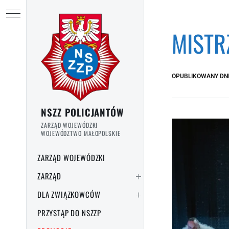
Przejdź do treści
Ukryj menu
MISTR
OPUBLIKOWANY DN
NSZZ POLICJANTÓW
ZARZĄD WOJEWÓDZKI
WOJEWÓDZTWO MAŁOPOLSKIE
ZARZĄD WOJEWÓDZKI
ZARZĄD
DLA ZWIĄZKOWCÓW
PRZYSTĄP DO NSZZP