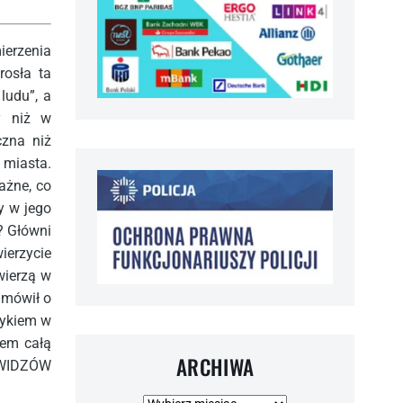
ierzenia
rosła ta
ludu”, a
y niż w
czna niż
 miasta.
ważne, co
y w jego
ć? Główni
wierzycie
wierzą w
w mówił o
tykiem w
wem całą
ARCHIWA
 WIDZÓW