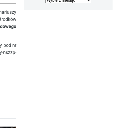
Archiwa
ariuszy
 środków
dowego
y pod nr
-nszzp-