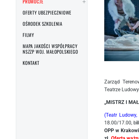
PROMOCJE
OFERTY UBEZPIECZNIOWE
OŚRODEK SZKOLENIA
FILMY
MAPA JAKOŚCI WSPÓŁPRACY
NSZZP WOJ. MAŁOPOLSKIEGO
KONTAKT
Zarząd Tereno
Teatrze Ludow
„MISTRZ I MA
(Teatr Ludowy,
18.00/17.00, b
i
OPP w Krakowi
zł.
Oferta ważn