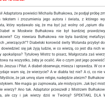
sił Adaptatora powieści Michaiła Bułhakowa, że podjął próbę zm
 tekstem i zrozumienia jego autora i świata, z którego wy
ta, który wydawało się, że ma być już wolny od „opium dla 
Diabeł w Moskwie Bułhakowa nie był bardziej prawdziw
akowie? Czy niewiara Bułhakowa nie była bardziej metafizy
ych „wierzących”? Diabelski korowód świty Wolanda przybył do
 dowiedzieć się jak żyją ludzie, w co wierzą, co jest dla nich 
y apokalipsa? Tytułowy Mistrz to pisarz, Małgorzata zaś wierz
gotowa na wszystko, żeby je ocalić. Ale o czym jest jego powieś
 to Jeszua i Piłat. A diabeł obserwuje, miesza i sprawdza. W co 
ydaje wam się, że wierzycie? A w diabła też nie? A ci, co nie 
? Myślicie, że jak umrą stare religie, nadejdzie ateizm? Bułhako
mistykiem. Nie magia go zajmowała, ale mistycyzm. Jak być mis
 nie wierzy? Ano tak. Adaptator przeszedł z Mistrzem Bułhako
ia, ale czy i jak wierzy dziś w Twórcę? SPEKTAKL DLA