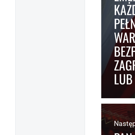
KAŻ
PEŁ
WAR
BEZ
ZAG
LUB
Nastę