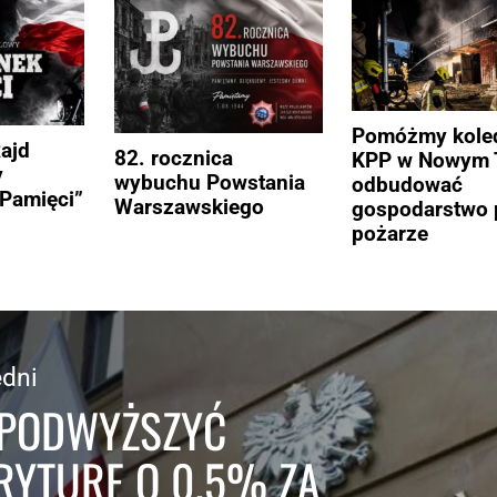
Pomóżmy kole
Rajd
82. rocznica
KPP w Nowym 
y
wybuchu Powstania
odbudować
Pamięci”
Warszawskiego
gospodarstwo 
pożarze
dni
 PODWYŻSZYĆ
RYTURĘ O 0,5% ZA