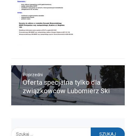
Nawigacja
wpisu
Poprzedni
Oferta specjalna tylko dla
Poprzedni
wpis:
związkowców Lubomierz Ski
Szukaj: