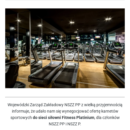
Wojewódzki Zarząd Zakładowy NSZZ PP z wielką przyjemnością
informuje, że udało nam się wynegocjować ofertę karnetów
sportowych
do sieci siłowni Fitness Platinium
, dla członków
NSZZ PP i NSZZ P.