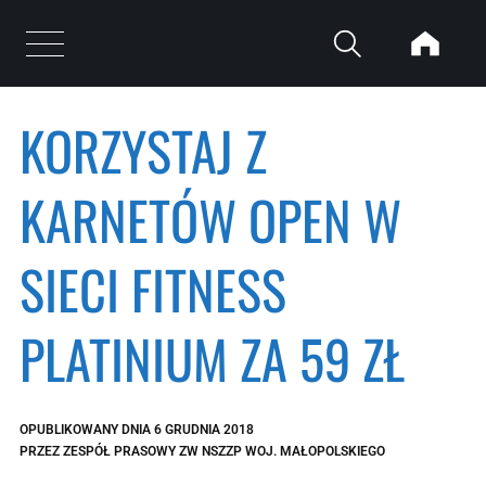
Przejdź do treści
Otwórz menu
KORZYSTAJ Z
KARNETÓW OPEN W
SIECI FITNESS
PLATINIUM ZA 59 ZŁ
OPUBLIKOWANY DNIA
6 GRUDNIA 2018
PRZEZ
ZESPÓŁ PRASOWY ZW NSZZP WOJ. MAŁOPOLSKIEGO