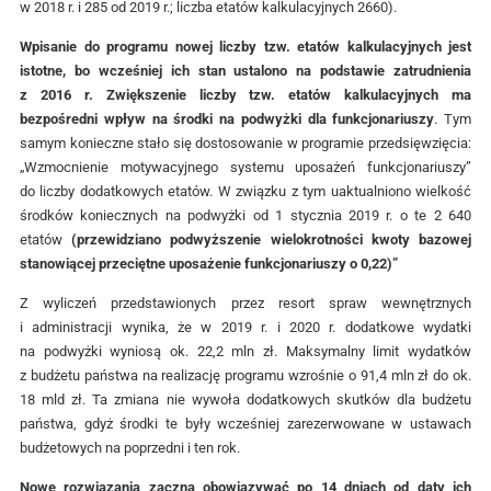
w 2018 r. i 285 od 2019 r.; liczba etatów kalkulacyjnych 2660).
Wpisanie do programu nowej liczby tzw. etatów kalkulacyjnych jest
istotne, bo wcześniej ich stan ustalono na podstawie zatrudnienia
z 2016 r. Zwiększenie liczby tzw. etatów kalkulacyjnych ma
bezpośredni wpływ na środki na podwyżki dla funkcjonariuszy
. Tym
samym konieczne stało się dostosowanie w programie przedsięwzięcia:
„Wzmocnienie motywacyjnego systemu uposażeń funkcjonariuszy”
do liczby dodatkowych etatów. W związku z tym uaktualniono wielkość
środków koniecznych na podwyżki od 1 stycznia 2019 r. o te 2 640
etatów
(przewidziano podwyższenie wielokrotności kwoty bazowej
stanowiącej przeciętne uposażenie funkcjonariuszy o 0,22)”
Z wyliczeń przedstawionych przez resort spraw wewnętrznych
i administracji wynika, że w 2019 r. i 2020 r. dodatkowe wydatki
na podwyżki wyniosą ok. 22,2 mln zł. Maksymalny limit wydatków
z budżetu państwa na realizację programu wzrośnie o 91,4 mln zł do ok.
18 mld zł. Ta zmiana nie wywoła dodatkowych skutków dla budżetu
państwa, gdyż środki te były wcześniej zarezerwowane w ustawach
budżetowych na poprzedni i ten rok.
Nowe rozwiązania zaczną obowiązywać po 14 dniach od daty ich