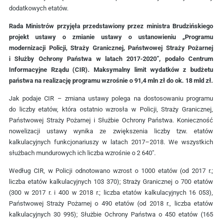
dodatkowych etatów.
Rada Ministrów przyjęła przedstawiony przez ministra Brudzińskiego
projekt ustawy o zmianie ustawy o ustanowieniu „Programu
modernizacji Policji, Straży Granicznej, Państwowej Straży Pożarnej
i Służby Ochrony Państwa w latach 2017-2020”, podało Centrum
Informacyjne Rządu (CIR). Maksymalny limit wydatków z budżetu
państwa na realizację programu wzrośnie o 91,4 mln zł do ok. 18 mld zł.
Jak podaje CIR – zmiana ustawy polega na dostosowaniu programu
do liczby etatów, która ostatnio wzrosła w Policji, Straży Granicznej,
Państwowej Straży Pożarnej i Służbie Ochrony Państwa. Konieczność
nowelizacji ustawy wynika ze zwiększenia liczby tzw. etatów
kalkulacyjnych funkcjonariuszy w latach 2017–2018. We wszystkich
służbach mundurowych ich liczba wzrośnie o 2 640″.
Według CIR, w Policji odnotowano wzrost o 1000 etatów (od 2017 r.;
liczba etatów kalkulacyjnych 103 370); Straży Granicznej o 700 etatów
(300 w 2017 r. i 400 w 2018 r.; liczba etatów kalkulacyjnych 16 053),
Państwowej Straży Pożarnej o 490 etatów (od 2018 r., liczba etatów
kalkulacyjnych 30 995); Służbie Ochrony Państwa o 450 etatów (165