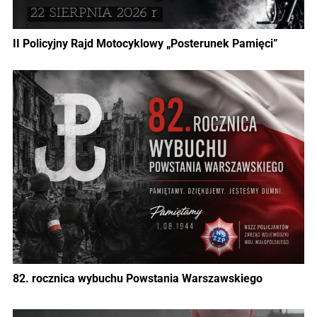
II Policyjny Rajd Motocyklowy „Posterunek Pamięci”
82. rocznica wybuchu Powstania Warszawskiego