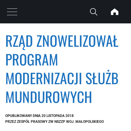
Przejdź do treści
Otwórz menu
RZĄD ZNOWELIZOWAŁ
PROGRAM
MODERNIZACJI SŁUŻB
MUNDUROWYCH
OPUBLIKOWANY DNIA
20 LISTOPADA 2018
PRZEZ
ZESPÓŁ PRASOWY ZW NSZZP WOJ. MAŁOPOLSKIEGO