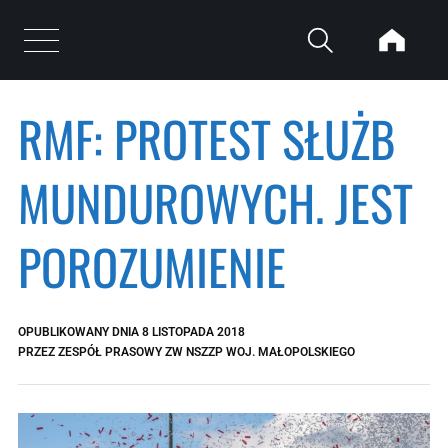
Przejdź do treści
Otwórz menu
RMF: PROTEST SŁUŻB
MUNDUROWYCH. JEST
POROZUMIENIE
OPUBLIKOWANY DNIA
8 LISTOPADA 2018
PRZEZ
ZESPÓŁ PRASOWY ZW NSZZP WOJ. MAŁOPOLSKIEGO