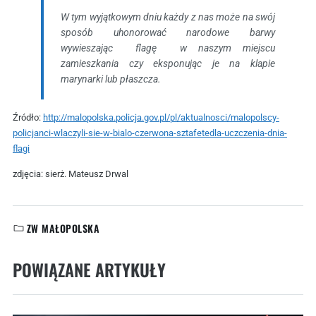
W tym wyjątkowym dniu każdy z nas może na swój
sposób uhonorować narodowe barwy
wywieszając flagę w naszym miejscu
zamieszkania czy eksponując je na klapie
marynarki lub płaszcza.
Źródło:
http://malopolska.policja.gov.pl/pl/aktualnosci/malopolscy-
policjanci-wlaczyli-sie-w-bialo-czerwona-sztafetedla-uczczenia-dnia-
flagi
zdjęcia: sierż. Mateusz Drwal
ZW MAŁOPOLSKA
KATEGORIE:
POWIĄZANE ARTYKUŁY