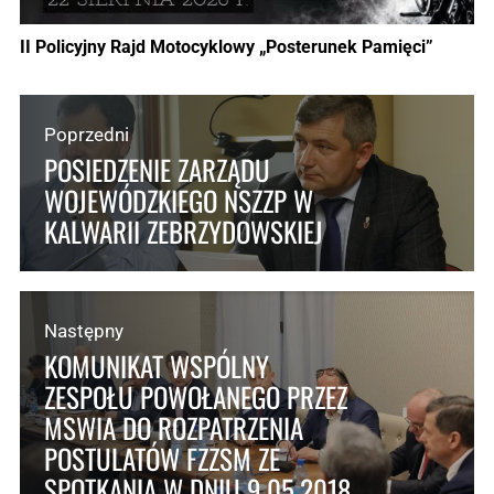
II Policyjny Rajd Motocyklowy „Posterunek Pamięci”
Poprzedni
POSIEDZENIE ZARZĄDU
WOJEWÓDZKIEGO NSZZP W
KALWARII ZEBRZYDOWSKIEJ
Następny
KOMUNIKAT WSPÓLNY
ZESPOŁU POWOŁANEGO PRZEZ
MSWIA DO ROZPATRZENIA
POSTULATÓW FZZSM ZE
SPOTKANIA W DNIU 9.05.2018