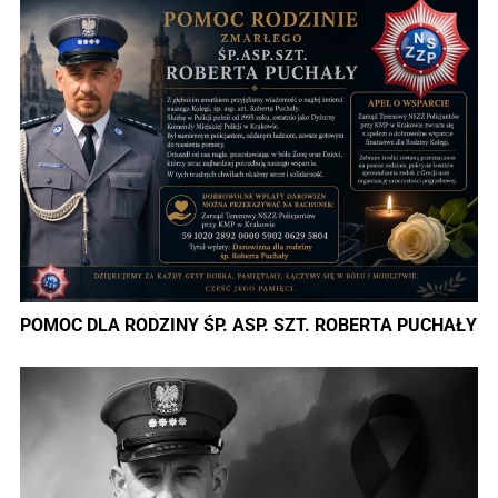
POMOC DLA RODZINY ŚP. ASP. SZT. ROBERTA PUCHAŁY