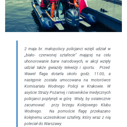
2 maja br. małopolscy policjanci wzięli udział w
„biało- czerwonej sztafecie” mającej na celu
uhonorowanie barw narodowych, w akcji wzięły
udział także gwiazdy telewizji i sportu. Przed
Wawel flaga dotarła około godz. 11:00, a
następnie została umocowana na motorówce
Komisariatu Wodnego Policji w Krakowie. W
asyście Straży Pożarnej i ratowników medycznych
policjanci popłynęli w górę Wisły, by ostatecznie
zacumować przy brzegu Kolejowego Klubu
Wodnego. Na pomoście flagę przekazano
kolejnemu uczestnikowi sztafety, który wraz z nią
poleciał do Warszawy.