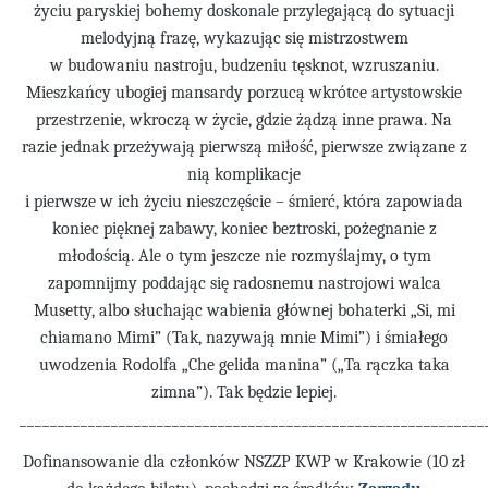
życiu paryskiej bohemy doskonale przylegającą do sytuacji
melodyjną frazę, wykazując się mistrzostwem
w budowaniu nastroju, budzeniu t
ęsknot, wzruszaniu.
Mieszkańcy ubogiej mansardy porzucą wkrótce artystowskie
przestrzenie, wkroczą w życie, gdzie żądzą inne prawa. Na
razie jednak przeżywają pierwszą miłość, pierwsze związane z
nią komplikacje
i pierwsze w ich
życiu nieszczęście – śmierć, która zapowiada
koniec pięknej zabawy, koniec beztroski, pożegnanie z
młodością. Ale o tym jeszcze nie rozmyślajmy, o tym
zapomnijmy poddając się radosnemu nastrojowi walca
Musetty, albo słuchając wabienia głównej bohaterki „Si, mi
chiamano Mimi” (Tak, nazywają mnie Mimi”) i śmiałego
uwodzenia Rodolfa „Che gelida manina” („Ta rączka taka
zimna”). Tak będzie lepiej.
_____________________________________________________________
Dofinansowanie dla cz
łonków NSZZP KWP w Krakowie (10 zł