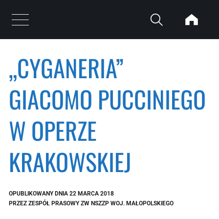
Przejdź do treści
Otwórz menu
„CYGANERIA”
GIACOMO PUCCINIEGO
W OPERZE
KRAKOWSKIEJ
OPUBLIKOWANY DNIA
22 MARCA 2018
PRZEZ
ZESPÓŁ PRASOWY ZW NSZZP WOJ. MAŁOPOLSKIEGO