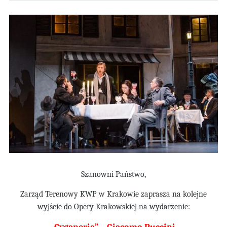
Szanowni Pa
ństwo,
Zarz
ąd Terenowy KWP w Krakowie zaprasza na kolejne
wyjście do Opery Krakowskiej na wydarzenie: