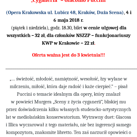
Cyganeria” – Giacomo Puccini
„
(Opera Krakowska ul. Lubicz 48, Kraków, Du
ża Scena)
,
4 i
6 maja 2018 r.
(pi
ątek i niedziela), godz. 18.30, bilet
w cenie ulgowej dla
wszystkich
–
32 zł
,
dla członków NSZZP – funkcjonariuszy
KWP w Krakowie – 22 zł
.
Oferta ważna jest
do 3 kwietnia!!!
_______________________________________________________________________
…
świeżość, młodość, namiętność, wesołość, łzy wylane w
„
milczeniu, miłość, która daje radość i każe cierpieć.” – pisał
Puccini o temacie idealnym dla opery, który znalazł
w powie
ści Murgera „Sceny z życia cyganerii”, bliskiej mu
przez doświadczenia kilku własnych studencko-artystycznych
lat w mediolańskim konserwatorium. Wytrawny duet: Giacosa
i Illica wyczarował z tego materiału, nie bez ingerencji samego
kompozytora, znakomite libretto. Ten zaś narzucił opowieści o