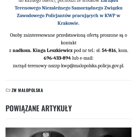
do każdego biletu), pochodzi ze środków
Zarządu
Terenowego Niezależnego Samorządnego Związku
Zawodowego Policjantów pracujących w KWP w
Krakowie.
Osoby zainteresowane przedstawion
ą ofertą proszone są o
kontakt
z
nadkom. Kinga Leszkiewicz
pod nr tel.: s
ł.
54-816
, kom.
696-433-894
lub e-mail:
zarz
ąd-terenowy-nszzp-kwp@malopolska.policja.gov.pl.
ZW MAŁOPOLSKA
KATEGORIE:
POWIĄZANE ARTYKUŁY