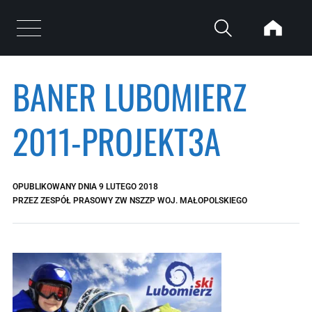
Przejdź do treści
Otwórz menu
BANER LUBOMIERZ
2011-PROJEKT3A
OPUBLIKOWANY DNIA
9 LUTEGO 2018
PRZEZ
ZESPÓŁ PRASOWY ZW NSZZP WOJ. MAŁOPOLSKIEGO