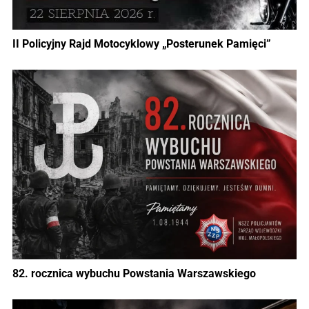
II Policyjny Rajd Motocyklowy „Posterunek Pamięci”
82. rocznica wybuchu Powstania Warszawskiego