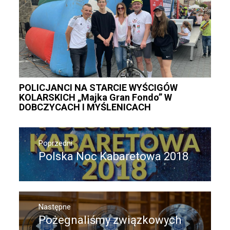
POLICJANCI NA STARCIE WYŚCIGÓW
KOLARSKICH „Majka Gran Fondo” W
DOBCZYCACH I MYŚLENICACH
Nawigacja
wpisu
Poprzedni
Polska Noc Kabaretowa 2018
Poprzedni
wpis:
Następne
Pożegnaliśmy związkowych
Następny