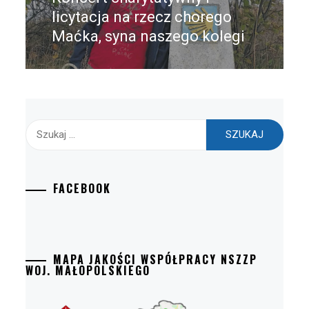
post:
licytacja na rzecz chorego
Maćka, syna naszego kolegi
Szukaj:
FACEBOOK
MAPA JAKOŚCI WSPÓŁPRACY NSZZP
WOJ. MAŁOPOLSKIEGO