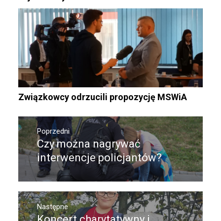
Związkowcy odrzucili propozycję MSWiA
Nawigacja
wpisu
Poprzedni
Czy można nagrywać
Poprzedni
wpis:
interwencje policjantów?
Następne
Koncert charytatywny i
Następny