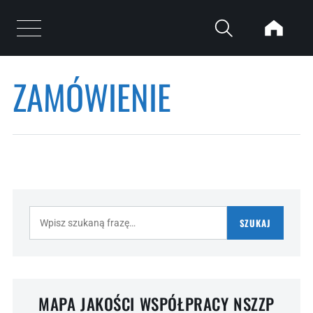
Przejdź do treści
Otwórz menu
ZAMÓWIENIE
Strona główna
/
Zamówienie
Szukaj:
SZUKAJ
MAPA JAKOŚCI WSPÓŁPRACY NSZZP