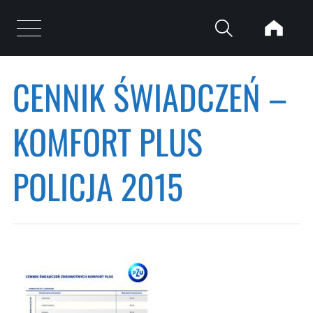
Przejdź do treści
Otwórz menu
CENNIK ŚWIADCZEŃ –
Strona główna
/
Cennik świadczeń – Komfort Plus Policja 2015
KOMFORT PLUS
POLICJA 2015