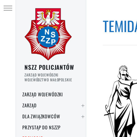
Przejdź do treści
Ukryj menu
TEMID
Strona główna
/
temida
NSZZ POLICJANTÓW
ZARZĄD WOJEWÓDZKI
WOJEWÓDZTWO MAŁOPOLSKIE
ZARZĄD WOJEWÓDZKI
ZARZĄD
DLA ZWIĄZKOWCÓW
PRZYSTĄP DO NSZZP