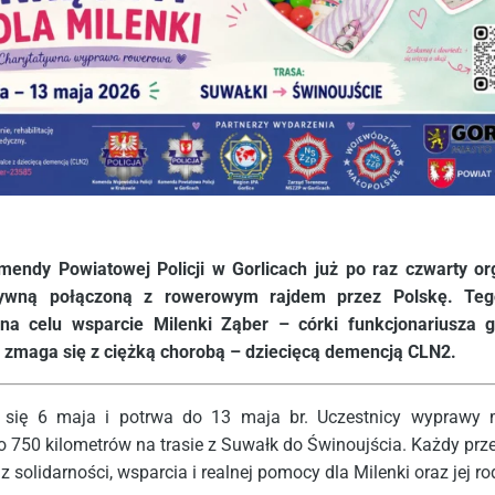
omendy Powiatowej Policji w Gorlicach już po raz czwarty or
tywną połączoną z rowerowym rajdem przez Polskę. Teg
na celu wsparcie Milenki Ząber – córki funkcjonariusza go
 zmaga się z ciężką chorobą – dziecięcą demencją CLN2.
ł się 6 maja i potrwa do 13 maja br. Uczestnicy wyprawy
 750 kilometrów na trasie z Suwałk do Świnoujścia. Każdy prz
z solidarności, wsparcia i realnej pomocy dla Milenki oraz jej ro