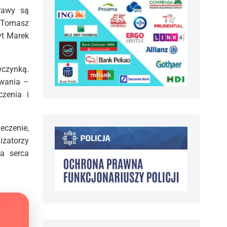
rawy są
 Tomasz
yt Marek
wczynką.
owania –
czenia i
czenie,
izatorzy
ia serca