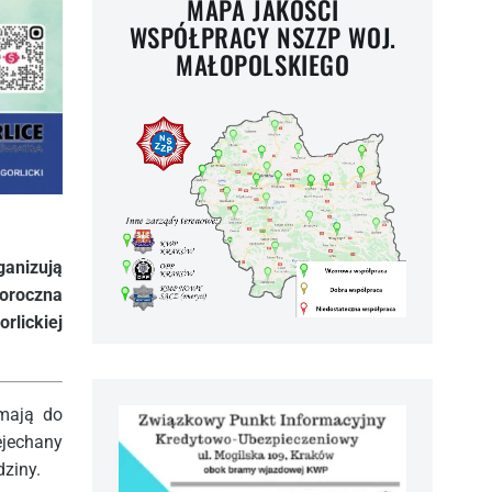
MAPA JAKOŚCI
WSPÓŁPRACY NSZZP WOJ.
MAŁOPOLSKIEGO
ganizują
oroczna
rlickiej
 mają do
ejechany
dziny.