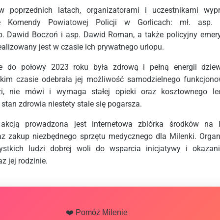
w poprzednich latach, organizatorami i uczestnikami wyp
sze Komendy Powiatowej Policji w Gorlicach: mł. asp.
p. Dawid Boczoń i asp. Dawid Roman, a także policyjny emer
ealizowany jest w czasie ich prywatnego urlopu.
ze do połowy 2023 roku była zdrową i pełną energii dzie
kim czasie odebrała jej możliwość samodzielnego funkcjon
zi, nie mówi i wymaga stałej opieki oraz kosztownego le
ej stan zdrowia niestety stale się pogarsza.
kcją prowadzona jest internetowa zbiórka środków na le
oraz zakup niezbędnego sprzętu medycznego dla Milenki. Organ
stkich ludzi dobrej woli do wsparcia inicjatywy i okazan
 jej rodzinie.
❤️ Pomóż Milenie