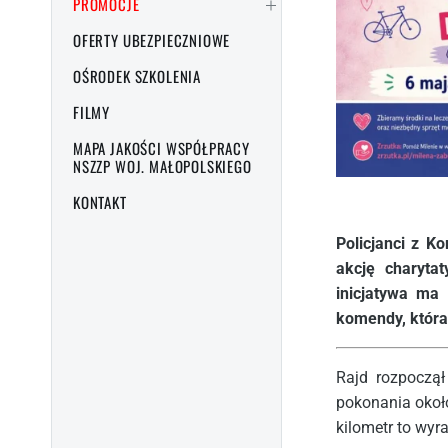
PROMOCJE
OFERTY UBEZPIECZNIOWE
OŚRODEK SZKOLENIA
FILMY
MAPA JAKOŚCI WSPÓŁPRACY
NSZZP WOJ. MAŁOPOLSKIEGO
KONTAKT
Policjanci z K
akcję charyta
inicjatywa ma 
komendy, która
Rajd rozpoczą
pokonania około
kilometr to wyra