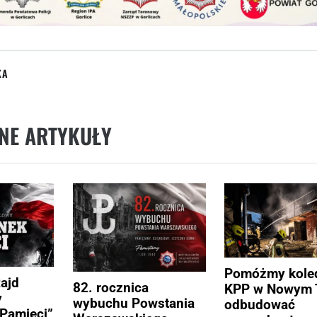
KA
NE ARTYKUŁY
Pomóżmy kole
Rajd
82. rocznica
KPP w Nowym 
y
wybuchu Powstania
odbudować
Pamięci”