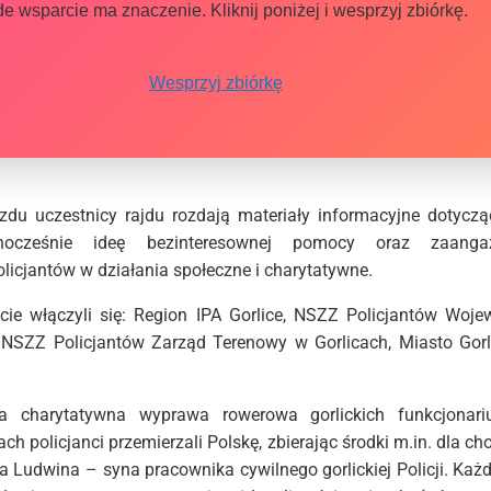
e wsparcie ma znaczenie. Kliknij poniżej i wesprzyj zbiórkę.
Wesprzyj zbiórkę
zdu uczestnicy rajdu rozdają materiały informacyjne dotycząc
nocześnie ideę bezinteresownej pomocy oraz zaanga
licjantów w działania społeczne i charytatywne.
cie włączyli się: Region IPA Gorlice, NSZZ Policjantów Woj
 NSZZ Policjantów Zarząd Terenowy w Gorlicach, Miasto Gorl
a charytatywna wyprawa rowerowa gorlickich funkcjonari
ch policjanci przemierzali Polskę, zbierając środki m.in. dla cho
 Ludwina – syna pracownika cywilnego gorlickiej Policji. Każd