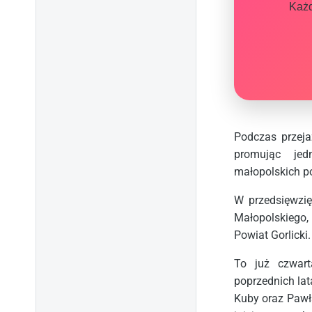
Każd
Podczas przeja
promując jed
małopolskich po
W przedsięwzię
Małopolskiego,
Powiat Gorlicki.
To już czwart
poprzednich lata
Kuby oraz Pawła