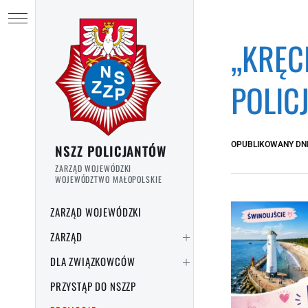
Przejdź do treści
Ukryj menu
„KRĘC
POLIC
OPUBLIKOWANY DN
NSZZ POLICJANTÓW
ZARZĄD WOJEWÓDZKI
WOJEWÓDZTWO MAŁOPOLSKIE
ZARZĄD WOJEWÓDZKI
ZARZĄD
DLA ZWIĄZKOWCÓW
PRZYSTĄP DO NSZZP