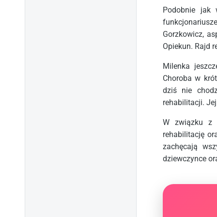
Podobnie jak 
funkcjonariu
Gorzkowicz, as
Opiekun. Rajd r
Milenka jeszc
Choroba w krót
dziś nie chod
rehabilitacji. J
W związku z a
rehabilitację 
zachęcają wszy
dziewczynce oraz