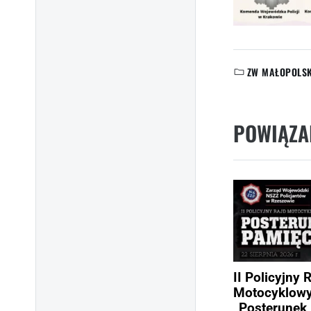
ZW MAŁOPOLS
KATEGORIE:
POWIĄZA
II Policyjny 
Motocyklow
„Posterunek 