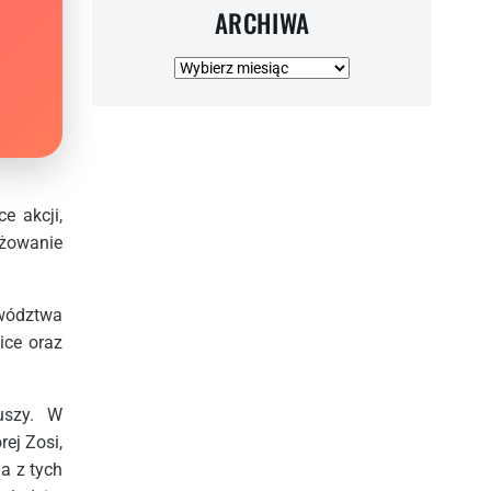
ARCHIWA
Archiwa
e akcji,
żowanie
ewództwa
ice oraz
uszy. W
rej Zosi,
a z tych