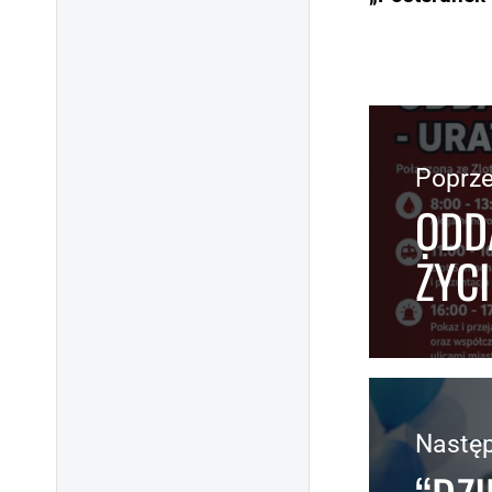
Poprze
ODD
ŻYCI
Nastę