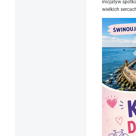
inicjatyw spotk
wielkich sercac