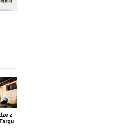
dze z
Targu