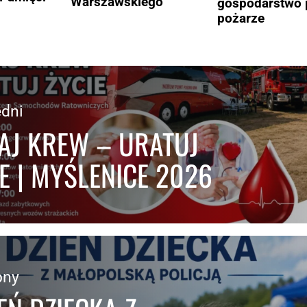
Warszawskiego
gospodarstwo 
pożarze
dni
AJ KREW – URATUJ
E | MYŚLENICE 2026
pny