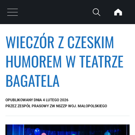
Przejdź do treści
Otwórz menu
WIECZÓR Z CZESKIM
HUMOREM W TEATRZE
BAGATELA
OPUBLIKOWANY DNIA
4 LUTEGO 2026
PRZEZ
ZESPÓŁ PRASOWY ZW NSZZP WOJ. MAŁOPOLSKIEGO