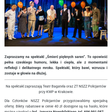
Zapraszamy na spektakl „Śmierć pięknych saren”. To opowieść
pełna czeskiego humoru, lekka i ciepła, ale z momentami
refleksji i delikatnego mroku. Spektakl, który bawi, wzrusza i
zostaje w głowie na dłużej.
Na spektakl zapraszają Teatr Bagatela oraz ZT NSZZ Policjantów
przy KWP w Krakowie.
Dla Członków NSZZ Policjantów przygotowaliśmy specjalną
ofertę. Bilety rabatowe w cenie 40 zł dostępne są na hasło, które
można uzyskać u
kol. Janusza Nowobilskiego, tel. 696 991 087.