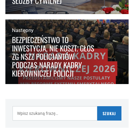
SŁUŻBY CYWILNEJ
Następny
BEZPIECZEŃSTWO TO
INWESTYCJA, NIE KOSZT. GŁOS
ZG NSZZ POLICJANTÓW
PODCZAS NARADY KADRY
KIEROWNICZEJ POLICJI
Szukaj:
SZUKAJ