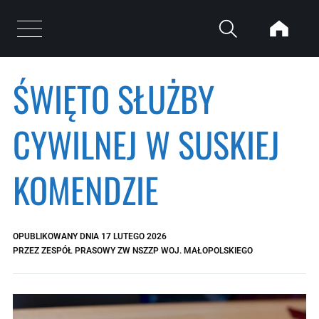
Przejdź do treści
Otwórz menu
ŚWIĘTO SŁUŻBY
CYWILNEJ W SUSKIEJ
KOMENDZIE
OPUBLIKOWANY DNIA
17 LUTEGO 2026
PRZEZ
ZESPÓŁ PRASOWY ZW NSZZP WOJ. MAŁOPOLSKIEGO