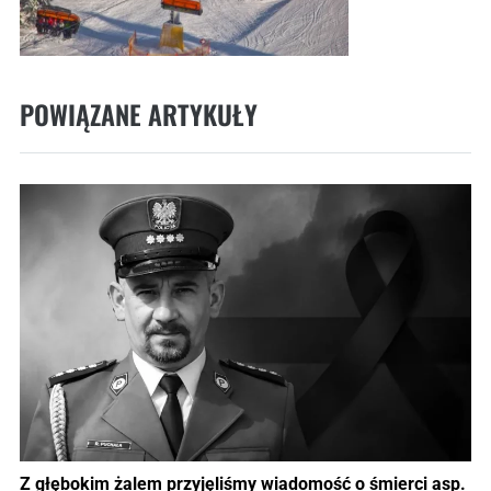
POWIĄZANE ARTYKUŁY
Z głębokim żalem przyjęliśmy wiadomość o śmierci asp.