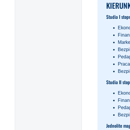
KIERUNK
Studia I stop
Ekon
Finan
Marke
Bezpi
Peda
Praca
Bezpi
Studia II sto
Ekon
Finan
Peda
Bezpi
Jednolite mag