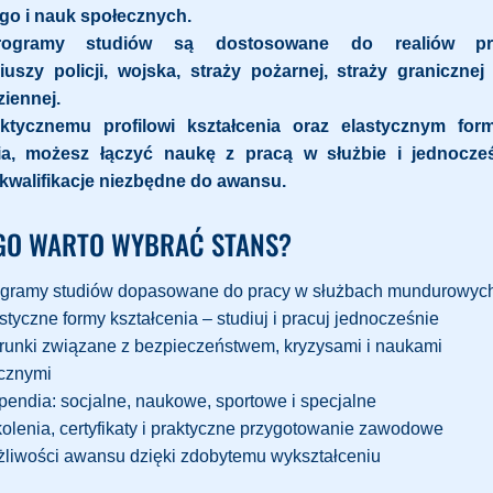
go i nauk społecznych.
rogramy studiów są dostosowane do realiów pr
iuszy policji, wojska, straży pożarnej, straży granicznej
ziennej.
aktycznemu profilowi kształcenia oraz elastycznym fo
ia, możesz łączyć naukę z pracą w służbie i jednocze
walifikacje niezbędne do awansu.
GO WARTO WYBRAĆ STANS?
gramy studiów dopasowane do pracy w służbach mundurowyc
styczne formy kształcenia – studiuj i pracuj jednocześnie
runki związane z bezpieczeństwem, kryzysami i naukami
cznymi
pendia: socjalne, naukowe, sportowe i specjalne
olenia, certyfikaty i praktyczne przygotowanie zawodowe
liwości awansu dzięki zdobytemu wykształceniu