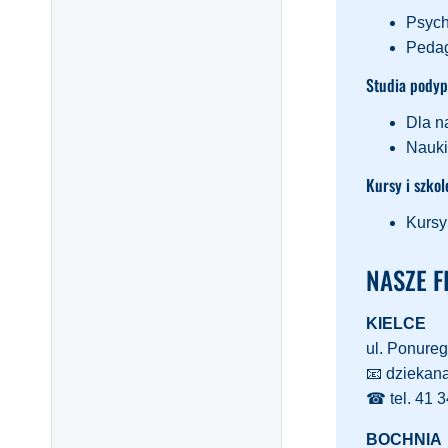
Psych
Pedag
Studia pody
Dla n
Nauki
Kursy i szkol
Kursy
NASZE FI
KIELCE
ul. Ponureg
📧 dziekan
☎ tel. 41 3
BOCHNIA