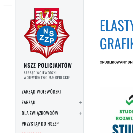
Przejdź do treści
Ukryj menu
ELAST
GRAFI
OPUBLIKOWANY DN
NSZZ POLICJANTÓW
ZARZĄD WOJEWÓDZKI
WOJEWÓDZTWO MAŁOPOLSKIE
ZARZĄD WOJEWÓDZKI
ZARZĄD
DLA ZWIĄZKOWCÓW
PRZYSTĄP DO NSZZP