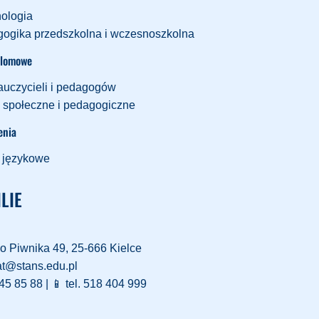
ologia
ogika przedszkolna i wczesnoszkolna
plomowe
auczycieli i pedagogów
 społeczne i pedagogiczne
enia
 językowe
LIE
o Piwnika 49, 25-666 Kielce
at@stans.edu.pl
45 85 88 | 📱 tel. 518 404 999