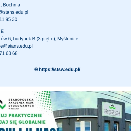
1, Bochnia
@stans.edu.pl
11 95 30
CE
ów 6, budynek B (3 piętro), Myślenice
ce@stans.edu.pl
71 63 68
🌐
https://stsw.edu.pl/