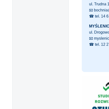
ul. Trudna 
📧 bochnia
☎ tel. 14 6
MYŚLENI
ul. Drogowc
📧 mysleni
☎ tel. 12 2