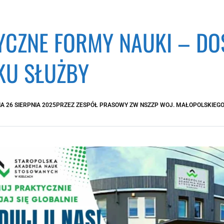
YCZNE FORMY NAUKI – D
KU SŁUŻBY
IA
26 SIERPNIA 2025
PRZEZ
ZESPÓŁ PRASOWY ZW NSZZP WOJ. MAŁOPOLSKIEG