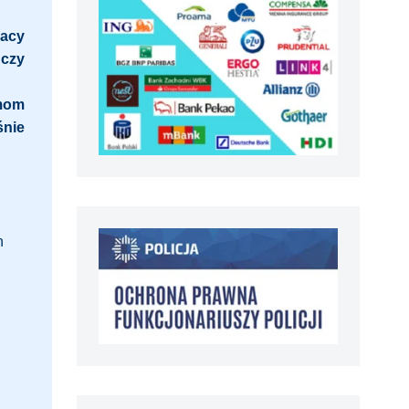
acy
 czy
rmom
śnie
h