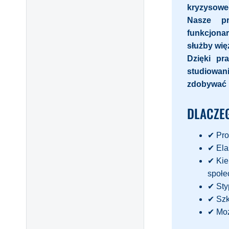
kryzysowe
Nasze p
funkcjonar
służby wię
Dzięki pr
studiowan
zdobywać k
DLACZE
✔ Pro
✔ Ela
✔ Kie
społe
✔ Sty
✔ Szk
✔ Moż