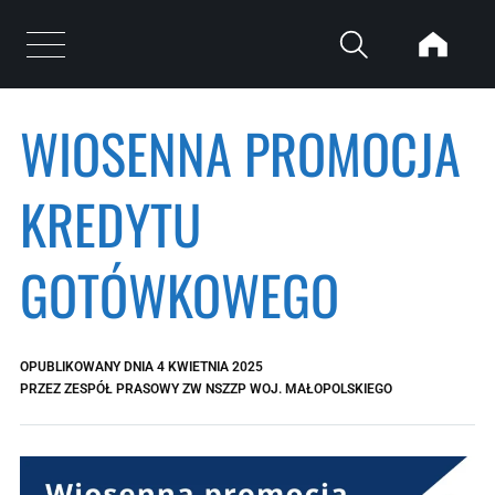
Przejdź do treści
Otwórz menu
WIOSENNA PROMOCJA
KREDYTU
GOTÓWKOWEGO
OPUBLIKOWANY DNIA
4 KWIETNIA 2025
PRZEZ
ZESPÓŁ PRASOWY ZW NSZZP WOJ. MAŁOPOLSKIEGO