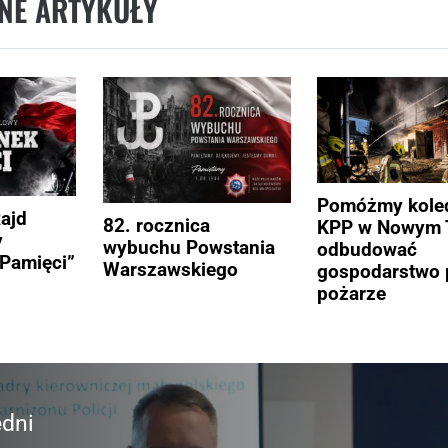
NE ARTYKUŁY
Pomóżmy kole
Rajd
82. rocznica
KPP w Nowym 
y
wybuchu Powstania
odbudować
Pamięci”
Warszawskiego
gospodarstwo 
pożarze
dni