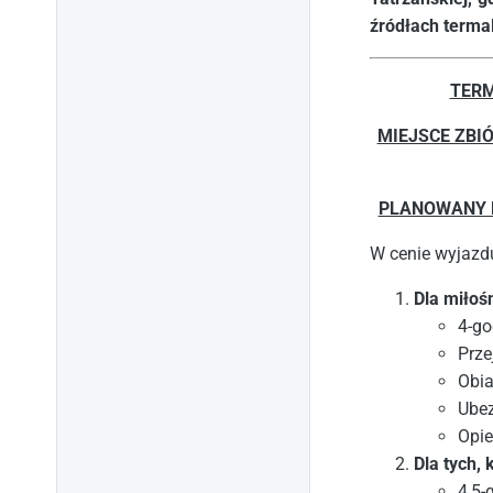
źródłach terma
TERM
MIEJSCE ZBIÓ
PLANOWANY 
W cenie wyjazd
Dla miłoś
4-go
Prze
Obia
Ube
Opie
Dla tych,
4,5-