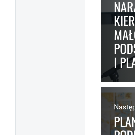
NAR
KIE
MAŁO
POD
I P
Nastę
PLA
POD