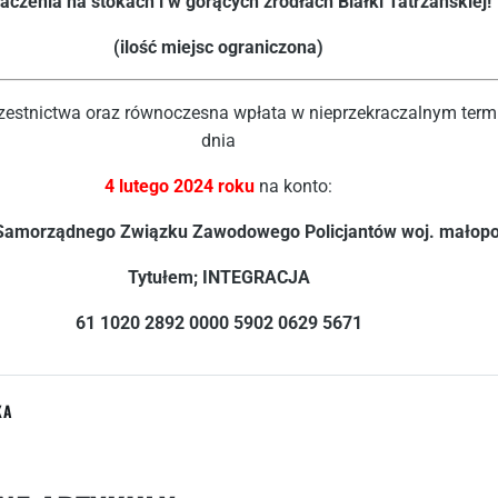
aczenia na stokach i w gorących źródłach Białki Tatrzańskiej!
(ilość miejsc ograniczona)
zestnictwa oraz równoczesna wpłata w nieprzekraczalnym term
dnia
4 lutego 2024 roku
na konto:
Samorządnego Związku Zawodowego Policjantów woj. małopo
Tytułem; INTEGRACJA
61 1020 2892 0000 5902 0629 5671
KA