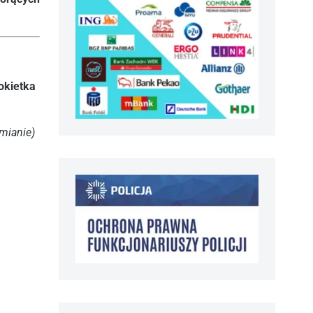
okietka
mianie)