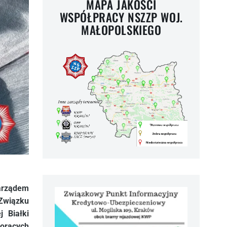
MAPA JAKOŚCI
WSPÓŁPRACY NSZZP WOJ.
MAŁOPOLSKIEGO
arządem
 Związku
 Białki
gorących