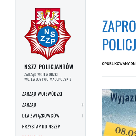
Przejdź do treści
Ukryj menu
ZAPRO
POLIC
OPUBLIKOWANY DN
NSZZ POLICJANTÓW
ZARZĄD WOJEWÓDZKI
WOJEWÓDZTWO MAŁOPOLSKIE
ZARZĄD WOJEWÓDZKI
ZARZĄD
DLA ZWIĄZKOWCÓW
PRZYSTĄP DO NSZZP