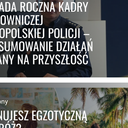
ADA ROCZNA KADRY
ROWNICZEJ
POLSKIEJ POLICJI –
SUMOWANIE DZIAŁAŃ
LANY NA PRZYSZŁOŚĆ
pny
NUJESZ EGZOTYCZNĄ
RÓŻ?