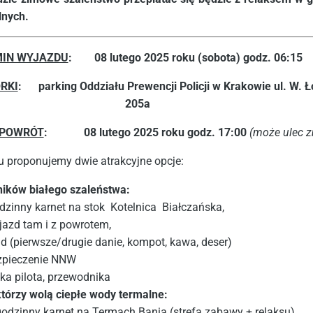
lnych.
IN WYJAZDU
: 08 lutego 2025 roku (sobota)
godz.
06:15
RKI
: parking Oddziału Prewencji Policji w Krakowie ul. W. Ł
205a
POWRÓT
: 08 lutego 2025 roku godz. 17:00
(może ulec z
u proponujemy dwie atrakcyjne opcje:
ników białego szaleństwa:
dzinny karnet na stok Kotelnica Białczańska,
jazd tam i z powrotem,
d (pierwsze/drugie danie, kompot, kawa, deser)
zpieczenie NNW
ka pilota, przewodnika
 którzy wolą ciepłe wody termalne:
godzinny karnet na Termach Bania (strefa zabawy + relaksu),