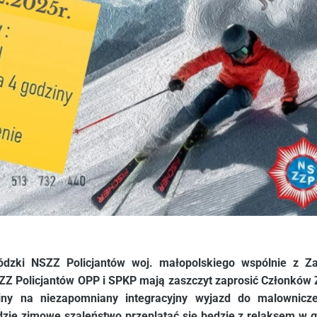
dzki NSZZ Policjantów woj. małopolskiego wspólnie z Z
Z Policjantów OPP i SPKP mają zaszczyt zaprosić Członków
iny na niezapomniany integracyjny wyjazd do malowniczej
gdzie zimowe szaleństwo przeplatać się będzie z relaksem w 