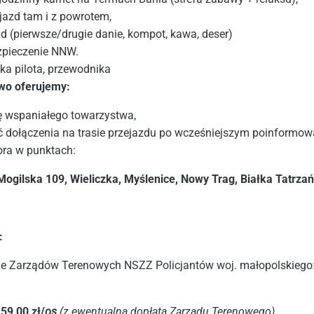
jazd tam i z powrotem,
d (pierwsze/drugie danie, kompot, kawa, deser)
pieczenie NNW.
ka pilota, przewodnika
o oferujemy:
 wspaniałego towarzystwa,
 dołączenia na trasie przejazdu po wcześniejszym poinformow
ora w punktach:
Mogilska 109, Wieliczka, Myślenice, Nowy Trag, Białka Tatrza
:
e Zarządów Terenowych NSZZ Policjantów woj. małopolskiego
59,00 zł/
os
(z ewentualną dopłatą Zarządu Terenowego)