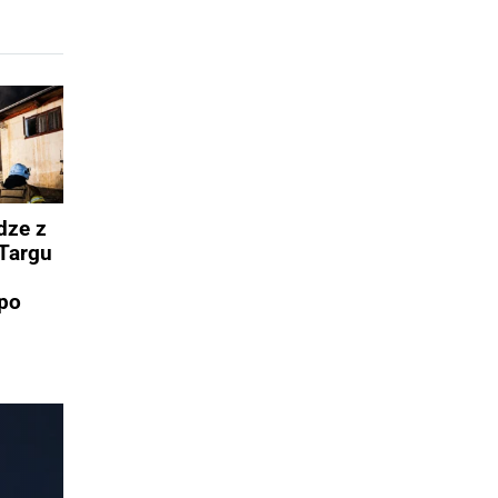
dze z
Targu
po