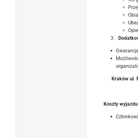
Prze
Obia
Ubez
Opie
Dodatkow
Gwarancję
Możliwość
organizat
Kraków ul. 
Koszty wyjazdu
Członkowi