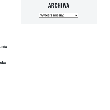
ARCHIWA
Archiwa
aniu
ńska.
: