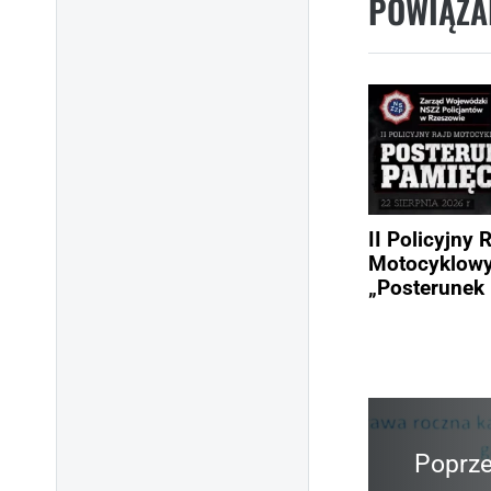
POWIĄZA
II Policyjny 
Motocyklow
„Posterunek 
Poprze