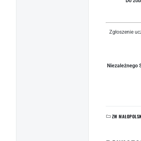
Do zob
Zgłoszenie uc
Niezależnego 
ZW MAŁOPOLS
KATEGORIE: