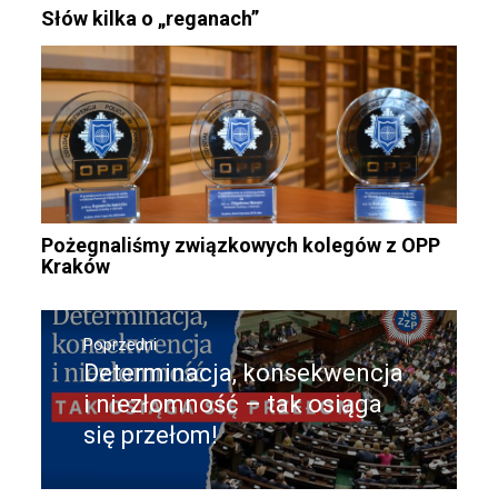
Słów kilka o „reganach”
Pożegnaliśmy związkowych kolegów z OPP
Kraków
Nawigacja
wpisu
Poprzedni
Determinacja, konsekwencja
Poprzedni
wpis:
i niezłomność – tak osiąga
się przełom!