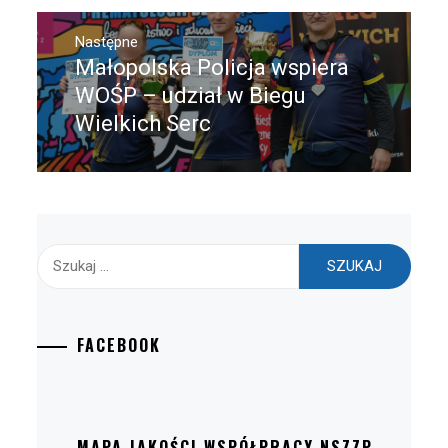
Następne
Małopolska Policja wspiera
Następny
post:
WOŚP – udział w Biegu
Wielkich Serc
Szukaj:
FACEBOOK
MAPA JAKOŚCI WSPÓŁPRACY NSZZP