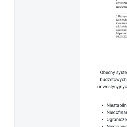
Obecny system
budżetowych, 
i inwestycyjnyc
Niestabil
Niedofina
Ogranicze
Niedoinwe