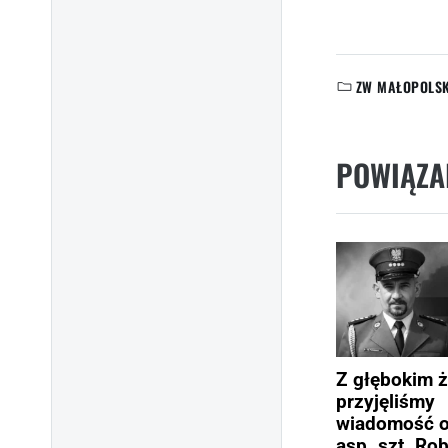
ZW MAŁOPOLS
KATEGORIE:
POWIĄZA
Z głębokim 
przyjęliśmy
wiadomość o
asp. szt. Rob