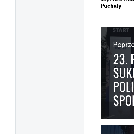
Puchały
Poprze
23.
SUK
POL
SPO