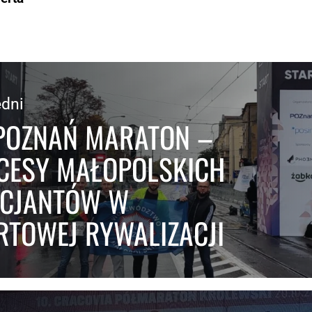
dni
 POZNAŃ MARATON –
CESY MAŁOPOLSKICH
ICJANTÓW W
RTOWEJ RYWALIZACJI