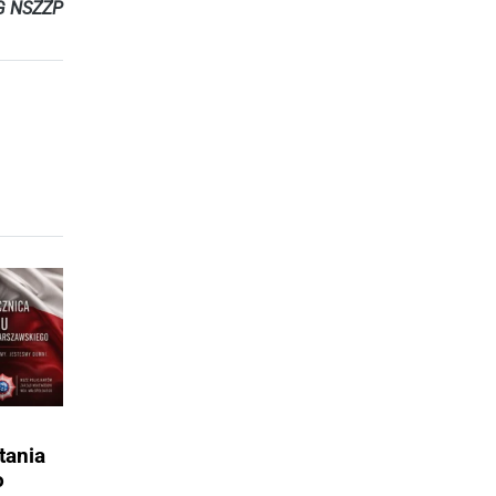
ZG NSZZP
tania
o