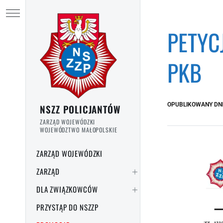
Przejdź do treści
Ukryj menu
PETYC
PKB
OPUBLIKOWANY DN
NSZZ POLICJANTÓW
ZARZĄD WOJEWÓDZKI
WOJEWÓDZTWO MAŁOPOLSKIE
ZARZĄD WOJEWÓDZKI
ZARZĄD
DLA ZWIĄZKOWCÓW
PRZYSTĄP DO NSZZP