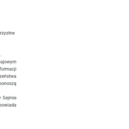
orzystne
.
rajowym
formacji
zeństwa
 ponoszą
w Sejmie
powiada