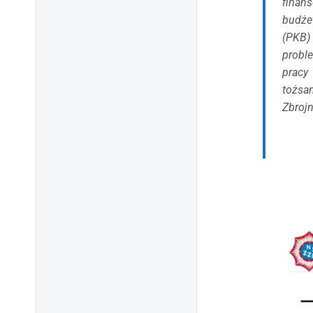
finan
budże
(PKB)
probl
pracy
tożsa
Zbrojn