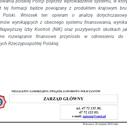
sowania polskiej Policji poprzez wprowadzenie systemu, w któ
t tej formacji będzie powiązany z produktem krajowym bru
 Polski. Wniosek ten opieram o analizę dotychczasow
emów wynikających z obecnego systemu finansowania, wynik
 Najwyższej Izby Kontroli (NIK) oraz pozytywnych skutkach ja
me rozwiązanie finansowe przyniosło w odniesieniu do 
ych Rzeczypospolitej Polskiej.