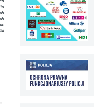
rym
tto
ych
ach
kie
Sił