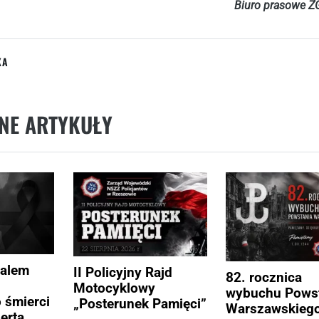
Biuro prasowe 
KA
NE ARTYKUŁY
żalem
II Policyjny Rajd
82. rocznica
Motocyklowy
wybuchu Pows
 śmierci
„Posterunek Pamięci”
Warszawskieg
erta