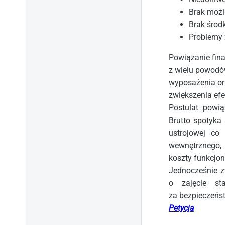
Brak możl
Brak środ
Problemy
Powiązanie finan
z wielu powodów
wyposażenia ora
zwiększenia efe
Postulat powi
Brutto spotyka
ustrojowej co
wewnętrznego, 
koszty funkcjon
Jednocześnie z
o zajęcie st
za bezpieczeńs
Petycja