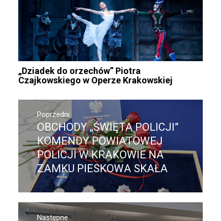
„Dziadek do orzechów” Piotra
Czajkowskiego w Operze Krakowskiej
Nawigacja
wpisu
Poprzedni
OBCHODY „ŚWIĘTA POLICJI”
Poprzedni
wpis:
KOMENDY POWIATOWEJ
POLICJI W KRAKOWIE NA
ZAMKU PIESKOWA SKAŁA
Następne