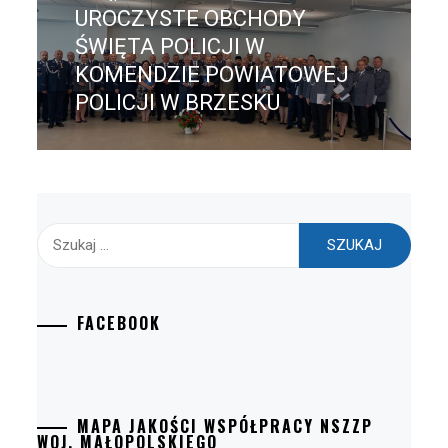
UROCZYSTE OBCHODY
Następny
post:
ŚWIĘTA POLICJI W
KOMENDZIE POWIATOWEJ
POLICJI W BRZESKU
Szukaj:
FACEBOOK
MAPA JAKOŚCI WSPÓŁPRACY NSZZP
WOJ. MAŁOPOLSKIEGO