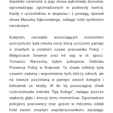
dopełniło ceremonii, a jego słowa wybrzmiały donośnie,
wprowadzając zgromadzonych w podniosły nastrój.
Każdy z uczestników, w skupieniu i z powagą, śpiewał
słowa Mazurka Dąbrowskiego, oddając hołd symbolom
narodowym.
Kolejnym, niezwykle wzruszającym momentem
uroczystości była minuta ciszy, którą uczczono pamięć
o zmarłych w ostatnim czasie: pracowniku Policji –
Małgorzacie Seweryn oraz mł. asp. w st. spocz.
Tomaszu Warzecha, byłym policjancie Oddziału
Prewencji Policji w Krakowie. Ta chwila refleksji była
czasem zadumy i wspomnienia tych, którzy odeszli, ale
na zawsze pozostaną w pamięci swoich kolegów i
koleżanek ze służby. W tle tej poruszającej chwili
rozbrzmiewała melodia “Śpij Kolego”, nadając jeszcze
większej głębi i emocji temu momentowi. Zgromadzeni
policjanci, pracownicy oraz goście w milczeniu oddali
hołd swoim zmarłym współpracownikom, wyrażając