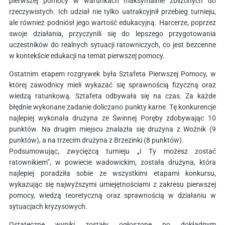
pierwszej pomocy w warunkach maksymalnie zbliżonych do
rzeczywistych. Ich udział nie tylko uatrakcyjnił przebieg turnieju,
ale również podniósł jego wartość edukacyjną. Harcerze, poprzez
swoje działania, przyczynili się do lepszego przygotowania
uczestników do realnych sytuacji ratowniczych, co jest bezcenne
w kontekście edukacji na temat pierwszej pomocy.
Ostatnim etapem rozgrywek była Sztafeta Pierwszej Pomocy, w
której zawodnicy mieli wykazać się sprawnością fizyczną oraz
wiedzą ratunkową. Sztafeta odbywała się na czas. Za każde
błędnie wykonane zadanie doliczano punkty karne. Tę konkurencje
najlepiej wykonała drużyna ze Świnnej Poręby zdobywając 10
punktów. Na drugim miejscu znalazła się drużyna z Woźnik (9
punktów), a na trzecim drużyna z Brzezinki (8 punktów).
Podsumowując, zwycięzcą turnieju „I Ty możesz zostać
ratownikiem”, w powiecie wadowickim, została drużyna, która
najlepiej poradziła sobie ze wszystkimi etapami konkursu,
wykazując się najwyższymi umiejętnościami z zakresu pierwszej
pomocy, wiedzą teoretyczną oraz sprawnością w działaniu w
sytuacjach kryzysowych.
Ostateczne wyniki zostały ogłoszone po dokładnym