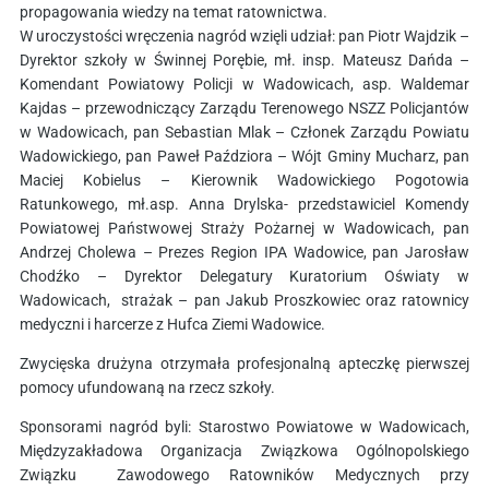
propagowania wiedzy na temat ratownictwa.
W uroczystości wręczenia nagród wzięli udział: pan Piotr Wajdzik –
Dyrektor szkoły w Świnnej Porębie, mł. insp. Mateusz Dańda –
Komendant Powiatowy Policji w Wadowicach, asp. Waldemar
Kajdas – przewodniczący Zarządu Terenowego NSZZ Policjantów
w Wadowicach, pan Sebastian Mlak – Członek Zarządu Powiatu
Wadowickiego, pan Paweł Paździora – Wójt Gminy Mucharz, pan
Maciej Kobielus – Kierownik Wadowickiego Pogotowia
Ratunkowego, mł.asp. Anna Drylska- przedstawiciel Komendy
Powiatowej Państwowej Straży Pożarnej w Wadowicach, pan
Andrzej Cholewa – Prezes Region IPA Wadowice, pan Jarosław
Chodźko – Dyrektor Delegatury Kuratorium Oświaty w
Wadowicach, strażak – pan Jakub Proszkowiec oraz ratownicy
medyczni i harcerze z Hufca Ziemi Wadowice.
Zwycięska drużyna otrzymała profesjonalną apteczkę pierwszej
pomocy ufundowaną na rzecz szkoły.
Sponsorami nagród byli: Starostwo Powiatowe w Wadowicach,
Międzyzakładowa Organizacja Związkowa Ogólnopolskiego
Związku Zawodowego Ratowników Medycznych przy