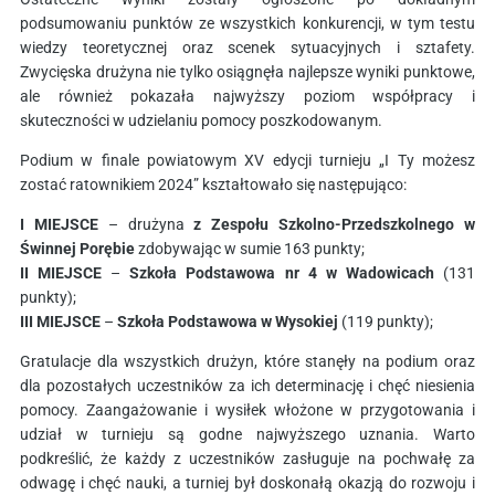
podsumowaniu punktów ze wszystkich konkurencji, w tym testu
wiedzy teoretycznej oraz scenek sytuacyjnych i sztafety.
Zwycięska drużyna nie tylko osiągnęła najlepsze wyniki punktowe,
ale również pokazała najwyższy poziom współpracy i
skuteczności w udzielaniu pomocy poszkodowanym.
Podium w finale powiatowym XV edycji turnieju „I Ty możesz
zostać ratownikiem 2024” kształtowało się następująco:
I MIEJSCE
– drużyna
z Zespołu Szkolno-Przedszkolnego w
Świnnej Porębie
zdobywając w sumie 163 punkty;
II MIEJSCE
–
Szkoła Podstawowa nr 4 w Wadowicach
(131
punkty);
III MIEJSCE
–
Szkoła Podstawowa w Wysokiej
(119 punkty);
Gratulacje dla wszystkich drużyn, które stanęły na podium oraz
dla pozostałych uczestników za ich determinację i chęć niesienia
pomocy. Zaangażowanie i wysiłek włożone w przygotowania i
udział w turnieju są godne najwyższego uznania. Warto
podkreślić, że każdy z uczestników zasługuje na pochwałę za
odwagę i chęć nauki, a turniej był doskonałą okazją do rozwoju i