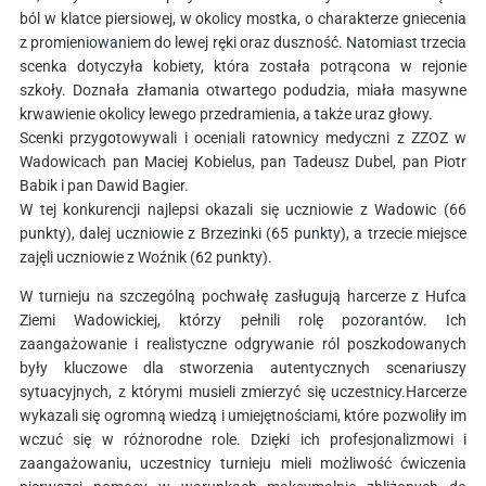
ból w klatce piersiowej, w okolicy mostka, o charakterze gniecenia
z promieniowaniem do lewej ręki oraz duszność. Natomiast trzecia
scenka dotyczyła kobiety, która została potrącona w rejonie
szkoły. Doznała złamania otwartego podudzia, miała masywne
krwawienie okolicy lewego przedramienia, a także uraz głowy.
Scenki przygotowywali i oceniali ratownicy medyczni z ZZOZ w
Wadowicach pan Maciej Kobielus, pan Tadeusz Dubel, pan Piotr
Babik i pan Dawid Bagier.
W tej konkurencji najlepsi okazali się uczniowie z Wadowic (66
punkty), dalej uczniowie z Brzezinki (65 punkty), a trzecie miejsce
zajęli uczniowie z Woźnik (62 punkty).
W turnieju na szczególną pochwałę zasługują harcerze z Hufca
Ziemi Wadowickiej, którzy pełnili rolę pozorantów. Ich
zaangażowanie i realistyczne odgrywanie ról poszkodowanych
były kluczowe dla stworzenia autentycznych scenariuszy
sytuacyjnych, z którymi musieli zmierzyć się uczestnicy.Harcerze
wykazali się ogromną wiedzą i umiejętnościami, które pozwoliły im
wczuć się w różnorodne role. Dzięki ich profesjonalizmowi i
zaangażowaniu, uczestnicy turnieju mieli możliwość ćwiczenia