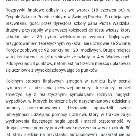
Rozgrywki finałowe odbyły się we wtorek (18 czerwca br.) w
Zespole Szkolno-Przedszkolnym w Świnnej Porębie. Po oficjalnym
przywitaniu gości przez dyrektora szkoły pana Piotra Wajdzika,
drużyny przystąpiły w pierwszej kolejności do testu wiedzy, który
składał się z 30 pytań wielokrotnego wyboru. Najlepszym
przygotowaniem teoretycznym wykazali się uczniowie ze Świnnej
Poręby zdobywając 92 punkty na 120 możliwych. Drugie miejsce
w tej konkurencji zajęli uczniowie ze szkoły nr 4 w Wadowicach
zdobywając 58 punktów, natomiast na trzecim miejscu uplasowali
się uczniowie z Wysokiej zdobywając 56 punktów.
Kolejnym etapem finałowych zmagań w turnieju były scenki
sytuacyjne z udzielania pierwszej pomocy. Uczestnicy musieli
zmierzyć się z realistycznymi symulacjami różnych nagłych
wypadków, w których konieczne było natychmiastowe udzielenie
pomocy poszkodowanym. Uczniowie sprawdzili swoje
umiejętności udzielając pomocy uczniowi, który w trakcie zajęć
wychowania fizycznego nagle upadł i stracił przytomność. W
drugiej scence pomocy potrzebował mężczyzna w wieku około 50
lat, który siedział na przystanku autobusowym i uskarżał się na