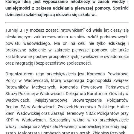
którego ideą jest wyposażanie młodzieży w zasób wiedzy i
umiejętności z zakresu udzielania pierwszej pomocy. Spośród
dziesięciu szkół najlepszą okazała się szkoła w…
Turniej „I Ty możesz zostać ratownikiem” od wielu lat cieszy się
niesłabnącym zainteresowaniem uczniów szkół podstawowych
powiatu wadowickiego. Ma on na celu nie tylko edukację i
praktyczne szkolenie w zakresie pierwszej pomocy, ale także
kształtowanie postaw prospołecznych, zwiększenie świadomości
oraz integrację i bezpieczeństwo społeczności.
Organizatorem tego przedsięwzięcia jest Komenda Powiatowa
Policji w Wadowicach, którą wspomaga Ogólnopolski Związek
Ratowników Medycznych, Komenda Powiatowa Państwowej
Straży Pożarnej w Wadowicach, Delegatura Kuratorium Oświaty w
Wadowicach, Międzynarodowe Stowarzyszenie Policjantów
Region IPA w Wadowicach, Związek Harcerstwa Polskiego Hufiec
Ziemi Wadowickiej oraz Zarząd Terenowy NSZZ Policjantów przy
KPP w Wadowicach. Szczególny wkład w to przedsięwzięcie
włożyli policjanci z Wydziału Prewencji wadowickiej komendy asp.
sztab. Małgorzata Hombesch oraz asp. sztab. Zbigniew Przybek.