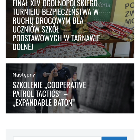
FINAŁ XLV OGÓLNOPOLSKIEGO
TURNIEJU BEZPIECZEŃSTWA W
RUCHU DROGOWYM DLA
UCZNIÓW SZKÓŁ
PODSTAWOWYCH W TARNAWIE
DOLNEJ
Następny
SZKOLENIE „COOPERATIVE
PATROL TACTICS” –
„EXPANDABLE BATON”
Szukaj: