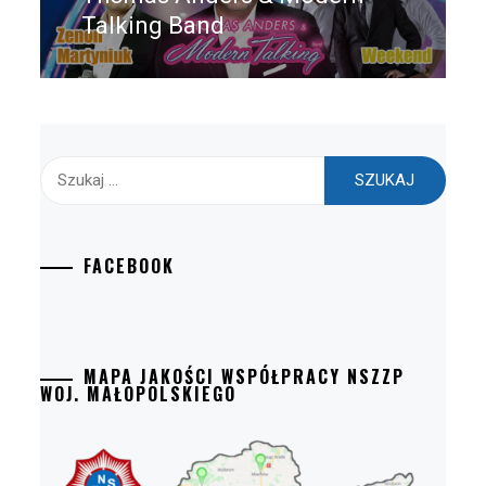
Talking Band
Szukaj:
FACEBOOK
MAPA JAKOŚCI WSPÓŁPRACY NSZZP
WOJ. MAŁOPOLSKIEGO