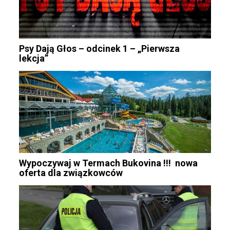
Psy Dają Głos – odcinek 1 – „Pierwsza
lekcja”
Wypoczywaj w Termach Bukovina !!! nowa
oferta dla związkowców