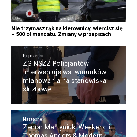
Nie trzymasz rąk na kierownicy, wiercisz się
– 500 zł mandatu. Zmiany w przepisach
Nawigacja
wpisu
Poprzedni
ZG NSZZ Policjantów
Poprzedni
wpis:
interweniuje ws. warunków
mianowania na stanowiska
służbowe
Następne
Zenon Martyniuk, Weekend i
Następny
post:
Thomas Anders & Modern