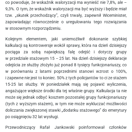
co powoduje, że wskaźnik waloryzacji ma wynieść nie 7,8%, ale –
9,3%. O tym, że wskaźnik waloryzacji ma być wyższy i będzie miał
tzw. „skutek przechodzący”, czyli trwały, zapewnił Wiceminister,
zapowiadając równocześnie o uregulowaniu tego rozwiązania
w stosownym rozporządzeniu.
Kolejnym elementem, jaki uniemożliwił dokonanie szybkiej
kalkulacji są kontrowersje wokół sprawy, która na dzień dzisiejszy
pociąga za sobą największą falę odejść i dotyczy grupy
w przedziale stażowym 15 – 25 lat. Na dzień dzisiejszy deklaracje
odejścia ze służby złożyło już ponad 8 tysięcy funkcjonariuszy, co
w porównaniu z latami poprzednimi stanowi wzrost o 100%,
i zapewne nie jest to koniec. 50% z tych policjantów to ci ze stażem
15-25 lat służby. W poniedziałek mają się pojawić wyliczenia,
angażujące większe środki dla tej właśnie grupy. Kalkulacja ta nie
może się jednak odbyć kosztem pozostałej grupy funkcjonariuszy
(tych z wyższym stażem), w tym nie może wykluczać możliwości
doliczania zwiększonej stawki „dodatku stażowego” do emerytury
po osiągnięciu 32 lat wysługi.
Przewodniczący Rafał Jankowski poinformował członków