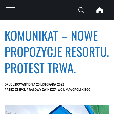
Przejdź do treści
Otwórz menu
KOMUNIKAT – NOWE
PROPOZYCJE RESORTU.
PROTEST TRWA.
OPUBLIKOWANY DNIA
25 LISTOPADA 2022
PRZEZ
ZESPÓŁ PRASOWY ZW NSZZP WOJ. MAŁOPOLSKIEGO