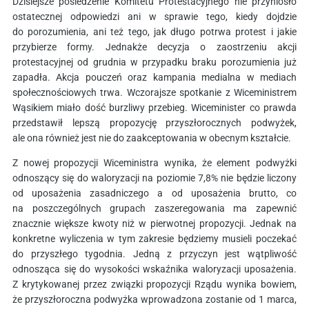
Dzisiejsze posiedzenie Komitetu Protestacyjnego nie przyniosło
ostatecznej odpowiedzi ani w sprawie tego, kiedy dojdzie
do porozumienia, ani też tego, jak długo potrwa protest i jakie
przybierze formy. Jednakże decyzja o zaostrzeniu akcji
protestacyjnej od grudnia w przypadku braku porozumienia już
zapadła. Akcja pouczeń oraz kampania medialna w mediach
społecznościowych trwa. Wczorajsze spotkanie z Wiceministrem
Wąsikiem miało dość burzliwy przebieg. Wiceminister co prawda
przedstawił lepszą propozycję przyszłorocznych podwyżek,
ale ona również jest nie do zaakceptowania w obecnym kształcie.
Z nowej propozycji Wiceministra wynika, że element podwyżki
odnoszący się do waloryzacji na poziomie 7,8% nie będzie liczony
od uposażenia zasadniczego a od uposażenia brutto, co
na poszczególnych grupach zaszeregowania ma zapewnić
znacznie większe kwoty niż w pierwotnej propozycji. Jednak na
konkretne wyliczenia w tym zakresie będziemy musieli poczekać
do przyszłego tygodnia. Jedną z przyczyn jest wątpliwość
odnosząca się do wysokości wskaźnika waloryzacji uposażenia.
Z krytykowanej przez związki propozycji Rządu wynika bowiem,
że przyszłoroczna podwyżka wprowadzona zostanie od 1 marca,