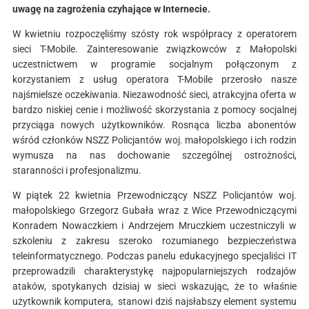
uwagę na zagrożenia czyhające w Internecie.
W kwietniu rozpoczęliśmy szósty rok współpracy z operatorem
sieci T-Mobile. Zainteresowanie związkowców z Małopolski
uczestnictwem w programie socjalnym połączonym z
korzystaniem z usług operatora T-Mobile przerosło nasze
najśmielsze oczekiwania. Niezawodność sieci, atrakcyjna oferta w
bardzo niskiej cenie i możliwość skorzystania z pomocy socjalnej
przyciąga nowych użytkowników. Rosnąca liczba abonentów
wśród członków NSZZ Policjantów woj. małopolskiego i ich rodzin
wymusza na nas dochowanie szczególnej ostrożności,
staranności i profesjonalizmu.
W piątek 22 kwietnia Przewodniczący NSZZ Policjantów woj.
małopolskiego Grzegorz Gubała wraz z Wice Przewodniczącymi
Konradem Nowaczkiem i Andrzejem Mruczkiem uczestniczyli w
szkoleniu z zakresu szeroko rozumianego bezpieczeństwa
teleinformatycznego. Podczas panelu edukacyjnego specjaliści IT
przeprowadzili charakterystykę najpopularniejszych rodzajów
ataków, spotykanych dzisiaj w sieci wskazując, że to właśnie
użytkownik komputera, stanowi dziś najsłabszy element systemu