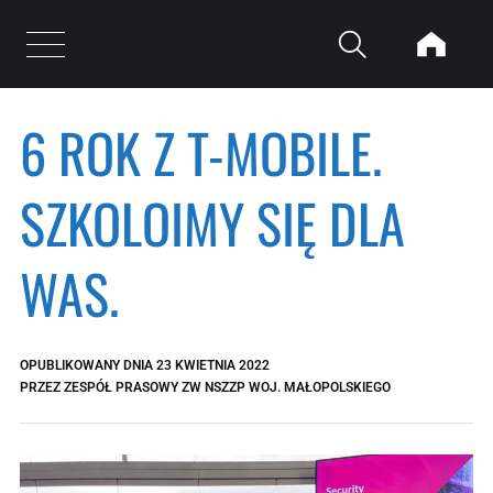
Przejdź do treści
Otwórz menu
6 ROK Z T-MOBILE.
SZKOLOIMY SIĘ DLA
WAS.
OPUBLIKOWANY DNIA
23 KWIETNIA 2022
PRZEZ
ZESPÓŁ PRASOWY ZW NSZZP WOJ. MAŁOPOLSKIEGO