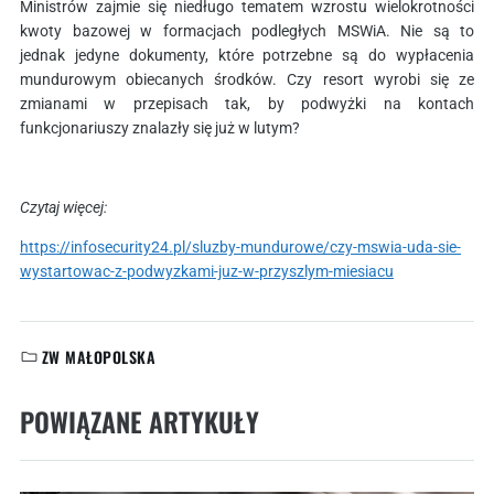
Ministrów zajmie się niedługo tematem wzrostu wielokrotności
kwoty bazowej w formacjach podległych MSWiA. Nie są to
jednak jedyne dokumenty, które potrzebne są do wypłacenia
mundurowym obiecanych środków. Czy resort wyrobi się ze
zmianami w przepisach tak, by podwyżki na kontach
funkcjonariuszy znalazły się już w lutym?
Czytaj więcej:
https://infosecurity24.pl/sluzby-mundurowe/czy-mswia-uda-sie-
wystartowac-z-podwyzkami-juz-w-przyszlym-miesiacu
ZW MAŁOPOLSKA
KATEGORIE:
POWIĄZANE ARTYKUŁY