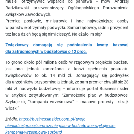
musieli otrzymywać wsparcia od państwa – mówi Andrzej
Radzikowski, przewodniczący Ogólnopolskiego Porozumienia
Związków Zawodowych.
Premier, posłowie, ministrowie i inne najważniejsze osoby
w państwie otrzymały podwyżki. Samorządowcy, radni i prezydent
też lada dzień będą się nimi cieszyć. Należało im się?
Związkowcy domagają się podniesienia kwoty bazowej
dla zatrudnionych w budżetówce o 12 proc.
To grono około pół miliona osób W rządowym projekcie budżetu
jest ona jednak zamrożona, a koszt spełnienia postulatu
związkowców to ok. 14 mld zł. Domagający się podwyżek
dla urzędników przypominają jednak, że sam premier chwalił się 28
mld zł nadwyżki budżetowej – informuje portal Businessinsider
w artykule zatytułowanym: “Zamrożenie płac w budżetówce.
Szykuje się “kampania wrześniowa” – masowe protesty i strajk
włoski”
źródło:
https://businessinsider.com.pl/twoje-
pieniadze/praca/zamrozenie-plac-w-budzetowce-szykuje-sie-
kampania-wrzesniowa/s3rb6td