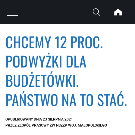
Przejdź do treści
Otwórz menu
CHCEMY 12 PROC.
PODWYŻKI DLA
BUDŻETÓWKI.
PAŃSTWO NA TO STAĆ.
OPUBLIKOWANY DNIA
23 SIERPNIA 2021
PRZEZ
ZESPÓŁ PRASOWY ZW NSZZP WOJ. MAŁOPOLSKIEGO