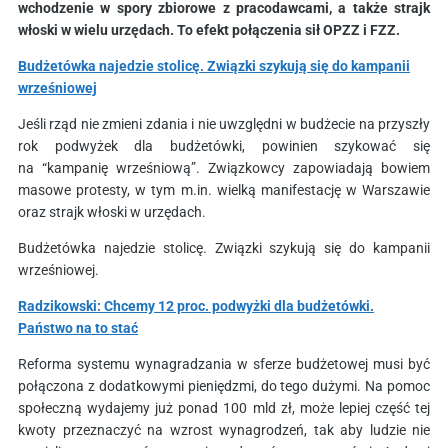
wchodzenie w spory zbiorowe z pracodawcami, a także strajk
włoski w wielu urzędach. To efekt połączenia sił OPZZ i FZZ.
Budżetówka najedzie stolicę. Związki szykują się do kampanii
wrześniowej
Jeśli rząd nie zmieni zdania i nie uwzględni w budżecie na przyszły
rok podwyżek dla budżetówki, powinien szykować się
na “kampanię wrześniową”. Związkowcy zapowiadają bowiem
masowe protesty, w tym m.in. wielką manifestację w Warszawie
oraz strajk włoski w urzędach.
Budżetówka najedzie stolicę. Związki szykują się do kampanii
wrześniowej.
Radzikowski: Chcemy 12 proc. podwyżki dla budżetówki.
Państwo na to stać
Reforma systemu wynagradzania w sferze budżetowej musi być
połączona z dodatkowymi pieniędzmi, do tego dużymi. Na pomoc
społeczną wydajemy już ponad 100 mld zł, może lepiej część tej
kwoty przeznaczyć na wzrost wynagrodzeń, tak aby ludzie nie