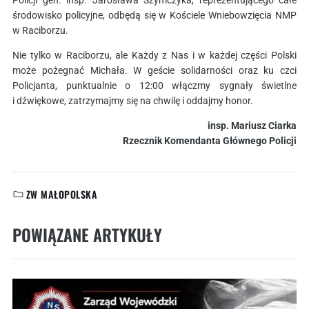
Policji gen. insp. Jarosława Szymczyka, reprezentującego całe
środowisko policyjne, odbędą się w Kościele Wniebowzięcia NMP
w Raciborzu.
Nie tylko w Raciborzu, ale Każdy z Nas i w każdej części Polski
może pożegnać Michała. W geście solidarności oraz ku czci
Policjanta, punktualnie o 12:00 włączmy sygnały świetlne
i dźwiękowe, zatrzymajmy się na chwilę i oddajmy honor.
insp. Mariusz Ciarka
Rzecznik Komendanta Głównego Policji
ZW MAŁOPOLSKA
KATEGORIE:
POWIĄZANE ARTYKUŁY