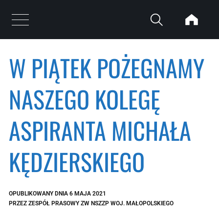
Przejdź do treści
Otwórz menu
W PIĄTEK POŻEGNAMY
NASZEGO KOLEGĘ
ASPIRANTA MICHAŁA
KĘDZIERSKIEGO
OPUBLIKOWANY DNIA
6 MAJA 2021
PRZEZ
ZESPÓŁ PRASOWY ZW NSZZP WOJ. MAŁOPOLSKIEGO