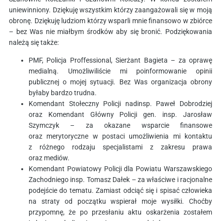
uniewinniony. Dziękuję wszystkim którzy zaangażowali się w moją
obronę. Dziękuję ludziom którzy wsparli mnie finansowo w zbiórce
– bez Was nie miałbym środków aby się bronić. Podziękowania
należą się także:
PMF, Policja Proffessional, Sierżant Bagieta – za oprawę
medialną. Umożliwiliście mi poinformowanie opinii
publicznej o mojej sytuacji. Bez Was organizacja obrony
byłaby bardzo trudna.
Komendant Stołeczny Policji nadinsp. Paweł Dobrodziej
oraz Komendant Główny Policji gen. insp. Jarosław
Szymczyk – za okazane wsparcie finansowe
oraz merytoryczne w postaci umożliwienia mi kontaktu
z różnego rodzaju specjalistami z zakresu prawa
oraz mediów.
Komendant Powiatowy Policji dla Powiatu Warszawskiego
Zachodniego insp. Tomasz Dałek – za właściwe i racjonalne
podejście do tematu. Zamiast odciąć się i spisać człowieka
na straty od początku wspierał moje wysiłki. Choćby
przypomnę, że po przesłaniu aktu oskarżenia zostałem