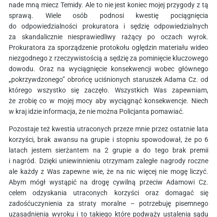
nade mną miecz Temidy. Ale to nie jest koniec mojej przygody z tą
sprawą. Wiele osób podnosi kwestię pociągnięcia
do odpowiedzialności prokuratora i sędzię odpowiedzialnych
za skandalicznie niesprawiedliwy rażący po oczach wyrok.
Prokuratora za sporządzenie protokołu oględzin materiału wideo
niezgodnego z rzeczywistością a sędzię za pominięcie kluczowego
dowodu. Oraz na wyciągnięcie konsekwencji wobec głównego
„pokrzywdzonego” obrońcę uciśnionych staruszek Adama Cz. od
którego wszystko się zaczęło. Wszystkich Was zapewniam,
że zrobię co w mojej mocy aby wyciągnąć konsekwencje. Niech
w kraj idzie informacja, że nie można Policjanta pomawiać.
Pozostaje też kwestia utraconych przeze mnie przez ostatnie lata
korzyści, brak awansu na grupie i stopniu spowodował, że po 6
latach jestem sierżantem na 2 grupie a do tego brak premii
i nagród. Dzięki uniewinnieniu otrzymam zaległe nagrody roczne
ale każdy z Was zapewne wie, że na nic więcej nie mogę liczyć.
Abym mógł wystąpić na drogę cywilną przeciw Adamowi Cz.
celem odzyskania utraconych korzyści oraz domagać się
zadośćuczynienia za straty moralne – potrzebuję pisemnego
uzasadnienia wyroku i to takiego które podważy ustalenia sądu