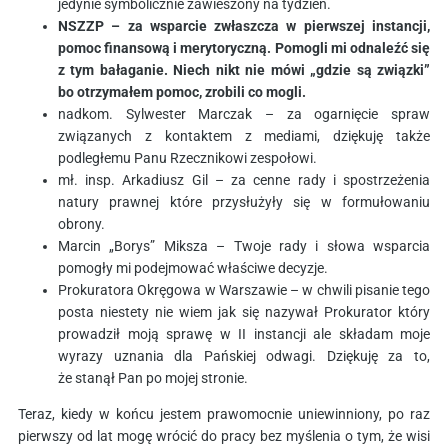
jedynie symbolicznie zawieszony na tydzień.
NSZZP – za wsparcie zwłaszcza w pierwszej instancji,
pomoc finansową i merytoryczną. Pomogli mi odnaleźć się
z tym bałaganie. Niech nikt nie mówi „gdzie są związki”
bo otrzymałem pomoc, zrobili co mogli.
nadkom. Sylwester Marczak – za ogarnięcie spraw
związanych z kontaktem z mediami, dziękuję także
podległemu Panu Rzecznikowi zespołowi.
mł. insp. Arkadiusz Gil – za cenne rady i spostrzeżenia
natury prawnej które przysłużyły się w formułowaniu
obrony.
Marcin „Borys” Miksza – Twoje rady i słowa wsparcia
pomogły mi podejmować właściwe decyzje.
Prokuratora Okręgowa w Warszawie – w chwili pisanie tego
posta niestety nie wiem jak się nazywał Prokurator który
prowadził moją sprawę w II instancji ale składam moje
wyrazy uznania dla Pańskiej odwagi. Dziękuję za to,
że stanął Pan po mojej stronie.
Teraz, kiedy w końcu jestem prawomocnie uniewinniony, po raz
pierwszy od lat mogę wrócić do pracy bez myślenia o tym, że wisi