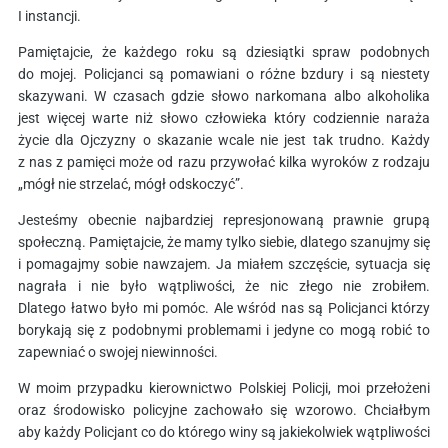
I instancji.
Pamiętajcie, że każdego roku są dziesiątki spraw podobnych
do mojej. Policjanci są pomawiani o różne bzdury i są niestety
skazywani. W czasach gdzie słowo narkomana albo alkoholika
jest więcej warte niż słowo człowieka który codziennie naraża
życie dla Ojczyzny o skazanie wcale nie jest tak trudno. Każdy
z nas z pamięci może od razu przywołać kilka wyroków z rodzaju
„mógł nie strzelać, mógł odskoczyć”.
Jesteśmy obecnie najbardziej represjonowaną prawnie grupą
społeczną. Pamiętajcie, że mamy tylko siebie, dlatego szanujmy się
i pomagajmy sobie nawzajem. Ja miałem szczęście, sytuacja się
nagrała i nie było wątpliwości, że nic złego nie zrobiłem.
Dlatego łatwo było mi pomóc. Ale wśród nas są Policjanci którzy
borykają się z podobnymi problemami i jedyne co mogą robić to
zapewniać o swojej niewinności.
W moim przypadku kierownictwo Polskiej Policji, moi przełożeni
oraz środowisko policyjne zachowało się wzorowo. Chciałbym
aby każdy Policjant co do którego winy są jakiekolwiek wątpliwości