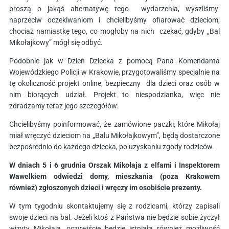
proszą o jakąś alternatywę tego wydarzenia, wyszliśmy
naprzeciw oczekiwaniom i chcielibyśmy ofiarować dzieciom,
chociaż namiastkę tego, co mogłoby na nich czekać, gdyby „Bal
Mikołajkowy” mógł się odbyć.
Podobnie jak w Dzień Dziecka z pomocą Pana Komendanta
Wojewódzkiego Policji w Krakowie, przygotowaliśmy specjalnie na
tę okoliczność projekt online, bezpieczny dla dzieci oraz osób w
nim biorących udział. Projekt to niespodzianka, więc nie
zdradzamy teraz jego szczegółów.
Chcielibyśmy poinformować, że zamówione paczki, które Mikołaj
miał wręczyć dzieciom na „Balu Mikołajkowym”, będą dostarczone
bezpośrednio do każdego dziecka, po uzyskaniu zgody rodziców.
W dniach 5 i 6 grudnia Orszak Mikołaja z elfami i Inspektorem
Wawelkiem odwiedzi domy, mieszkania (poza Krakowem
również) zgłoszonych dzieci i wręczy im osobiście prezenty.
W tym tygodniu skontaktujemy się z rodzicami, którzy zapisali
swoje dzieci na bal. Jeżeli ktoś z Państwa nie będzie sobie życzył
wizyty Mikołaja, oczywiście będzie istniała również możliwość