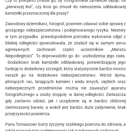
Czy to policjanci zmusili go, by fotografował zamieszki będąc na
„pierwszej linii”, czy ktoś go zmusił do nienoszenia odblaskowej
kamizelki przeznaczonej dla prasy?
Zawodowy dziennikarz, fotograf, powinien zdawać sobie sprawę z
grożącego niebezpieczeństwa i podejmowanego ryzyka. Niestety
w tym przypadku prawdopodobnie potrzeba wykonania zdjęć z
bliskiej odległości spowodowała, że znalazł się w samym sercu
agresywnych zachowań części uczestników „Marszu
Niepodległości”. To doprowadziło go do uszkodzenia jego ciała.
Dodatkowo brak kamizelki odblaskowej, potwierdzającej jego
funkcję to dodatkowy szczegół, który statystycznie bardzo mocno
naraził go na dodatkowe niebezpieczeństwo. Wśród dymu,
płonących rac, latających kamieni i wielu innych, ciężkich oraz
niebezpiecznych przedmiotów można nie zauważyć aparatu
fotograficznego u osoby stojącej w danej odległości. Zwłaszcza
gdy zarówno odzież, jak i urządzenie są w bardzo zbliżonej
ciemnoszarej barwie, a wokół jest bardzo duże zadymienie, brak
przejrzystości powietrza.
Panu Tomaszowi Gutry życzymy szybkiego powrotu do zdrowia, a
także rozwagi przy podejmowaniu tak ryzykownych zachowań.