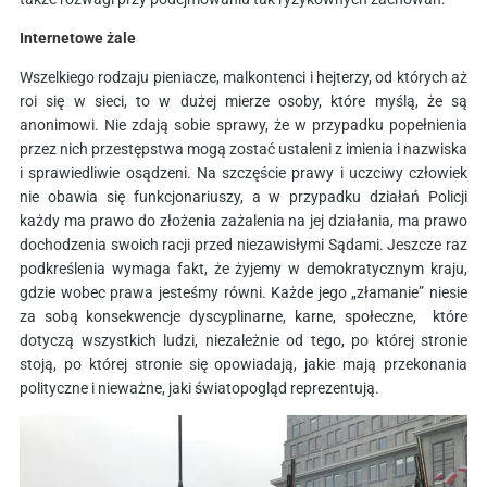
Internetowe żale
Wszelkiego rodzaju pieniacze, malkontenci i hejterzy, od których aż
roi się w sieci, to w dużej mierze osoby, które myślą, że są
anonimowi. Nie zdają sobie sprawy, że w przypadku popełnienia
przez nich przestępstwa mogą zostać ustaleni z imienia i nazwiska
i sprawiedliwie osądzeni. Na szczęście prawy i uczciwy człowiek
nie obawia się funkcjonariuszy, a w przypadku działań Policji
każdy ma prawo do złożenia zażalenia na jej działania, ma prawo
dochodzenia swoich racji przed niezawisłymi Sądami. Jeszcze raz
podkreślenia wymaga fakt, że żyjemy w demokratycznym kraju,
gdzie wobec prawa jesteśmy równi. Każde jego „złamanie” niesie
za sobą konsekwencje dyscyplinarne, karne, społeczne, które
dotyczą wszystkich ludzi, niezależnie od tego, po której stronie
stoją, po której stronie się opowiadają, jakie mają przekonania
polityczne i nieważne, jaki światopogląd reprezentują.