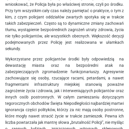
wnioskować, że Policja była po właściwej stronie, czyli po środku.
Przy tym wszystkim cały czas należy pamiętać o praktyce, o tym z
kim, z czym policjant oddziałów zwartych spotyka się w trakcie
takich zabezpieczeń. Często są to dynamiczne zmiany zachowań
tłumu, wystąpienie bezpośrednich zagrożeń utraty zdrowia, życia
nie tylko policjantów, ale wszystkich obecnych. Większość decyzji
podejmowanych przez Policję jest realizowana w ułamkach
sekundy.
Wykorzystane przez policjantów środki były odpowiedzią na
dewastację miasta oraz na bezpośredni atak na
zabezpieczających zgromadzenie funkcjonariuszy. Agresywnie
zachowujące się osoby, rzucające racami, petardami, a nawet
fragmentami infrastruktury miejskiej stanowią poważne
zagrożenie życia i zdrowia, jak i interweniujących policjantów oraz
innych osób postronnych. W całym zamieszaniu dotyczącym
tegorocznych obchodów Święta Niepodległości najbardziej martwi
ignorancja części polityków, którzy za nic mają osoby postronne,
które mogły nawet stracić życie w trakcie zamieszek. Pewna ich
liczba powtarzała jak mantrę słowa „brutalność Policji”, nie myśląc
o rannych ludziach, zniszczonych witrynach sklepowych,