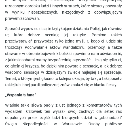
utraconym dorobku ludzi i innych stratach, które niestety powstały
w wyniku niebezpiecznych, niezgodnych z obowiązującym
prawem zachowań.
Spośród wypowiedzi są te krytykujące działania Policji, jak również
te, które dobrze oceniają jej taktykę. Pomimo takich
przeciwstawień przywodzą tylko jedną myśl. O kogo ci ludzie się
troszczą? Pochwalanie aktów wandalizmu, przemocy, a także
stawanie w obronie bojówek kibolskich powinno nam uświadomić,
z jakimi osobami mamy bezpośrednią styczność. Liczą się tylko ci,
co głośniej krzyczą, bo dzięki nim powstają sensacje, a jak dobrze
wiadomo, sensacja w dzisiejszym świecie najlepiej się sprzedaje.
Temat, o którym jest głośno to kolejna okazja, by taki, a taki poseł z
takiej lub innej partii politycznej znów znalazł się w blasku fleszy.
„Wspaniała łuna”
Właśnie takie słowa padły z ust jednego z komentatorów tych
wydarzeń. Człowiek ten wyraził swój zachwyt dla setek rac
odpalonych przez część ludzi biorących udział w „obchodach”
Święta Niepodległości w Warszawie. Osoby publiczne