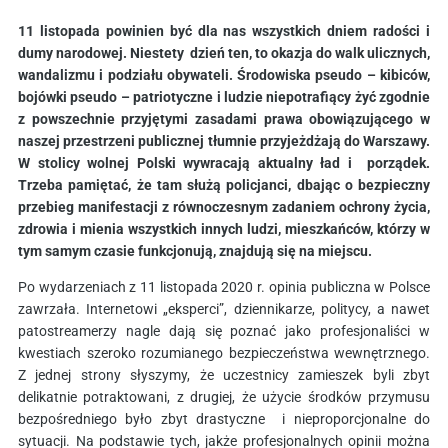
11 listopada powinien być dla nas wszystkich dniem radości i
dumy narodowej. Niestety dzień ten, to okazja do walk ulicznych,
wandalizmu i podziału obywateli. Środowiska pseudo – kibiców,
bojówki pseudo – patriotyczne i ludzie niepotrafiący żyć zgodnie
z powszechnie przyjętymi zasadami prawa obowiązującego w
naszej przestrzeni publicznej tłumnie przyjeżdżają do Warszawy.
W stolicy wolnej Polski wywracają aktualny ład i porządek.
Trzeba pamiętać, że tam służą policjanci, dbając o bezpieczny
przebieg manifestacji z równoczesnym zadaniem ochrony życia,
zdrowia i mienia wszystkich innych ludzi, mieszkańców, którzy w
tym samym czasie funkcjonują, znajdują się na miejscu.
Po wydarzeniach z 11 listopada 2020 r. opinia publiczna w Polsce
zawrzała. Internetowi „eksperci”, dziennikarze, politycy, a nawet
patostreamerzy nagle dają się poznać jako profesjonaliści w
kwestiach szeroko rozumianego bezpieczeństwa wewnętrznego.
Z jednej strony słyszymy, że uczestnicy zamieszek byli zbyt
delikatnie potraktowani, z drugiej, że użycie środków przymusu
bezpośredniego było zbyt drastyczne i nieproporcjonalne do
sytuacji. Na podstawie tych, jakże profesjonalnych opinii można