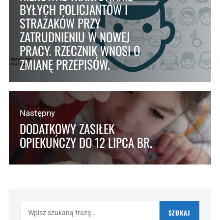
BYŁYCH POLICJANTÓW I
STRAŻAKÓW PRZY
ZATRUDNIENIU W NOWEJ
PRACY. RZECZNIK WNOSI O
ZMIANĘ PRZEPISÓW.
Następny
DODATKOWY ZASIŁEK
OPIEKUŃCZY DO 12 LIPCA BR.
Szukaj:
SZUKAJ