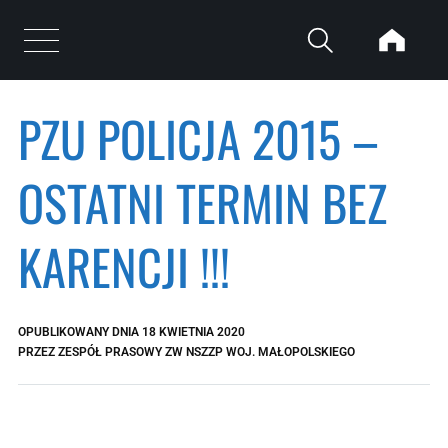
Przejdź do treści
Otwórz menu
PZU POLICJA 2015 –
OSTATNI TERMIN BEZ
KARENCJI !!!
OPUBLIKOWANY DNIA
18 KWIETNIA 2020
PRZEZ
ZESPÓŁ PRASOWY ZW NSZZP WOJ. MAŁOPOLSKIEGO