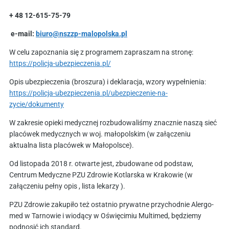
+ 48 12-615-75-79
e-mail:
biuro@nszzp-malopolska.pl
W celu zapoznania się z programem zapraszam na stronę:
https://policja-ubezpieczenia.pl/
Opis ubezpieczenia (broszura) i deklaracja, wzory wypełnienia:
https://policja-ubezpieczenia.pl/ubezpieczenie-na-
zycie/dokumenty
W zakresie opieki medycznej rozbudowaliśmy znacznie naszą sieć
placówek medycznych w woj. małopolskim (w załączeniu
aktualna lista placówek w Małopolsce).
Od listopada 2018 r. otwarte jest, zbudowane od podstaw,
Centrum Medyczne PZU Zdrowie Kotlarska w Krakowie (w
załączeniu pełny opis , lista lekarzy ).
PZU Zdrowie zakupiło też ostatnio prywatne przychodnie Alergo-
med w Tarnowie i wiodący w Oświęcimiu Multimed, będziemy
podnosić ich standard.