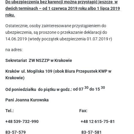
Do ubezpieczenia bez karencji można przystąpić jeszcze w
dwóch terminach – od 1 czerwca 2019 roku albo 1 lipca 2019
roku.
Ostatecznie, osoby zainteresowane przystąpieniem do
ubezpieczenia, są proszone o przekazanie deklaracji do
14.06.2019 (wtedy początek ubezpieczenia 01.07.2019 r)
na adres:
Sekretariat ZW NSZZP
w Krakowie
Kraków ul. Mogilska 109 (
obok Biura Przepustek KWP
w
Krakowie)
30
30
Od poniedziałku do piątku w godz.:
od 07
do 15
Pani Joanna Kurowska
Tel.: Fax:
+48 539-732-990 +48 12 615-75-81
83-57-579 83-57-581