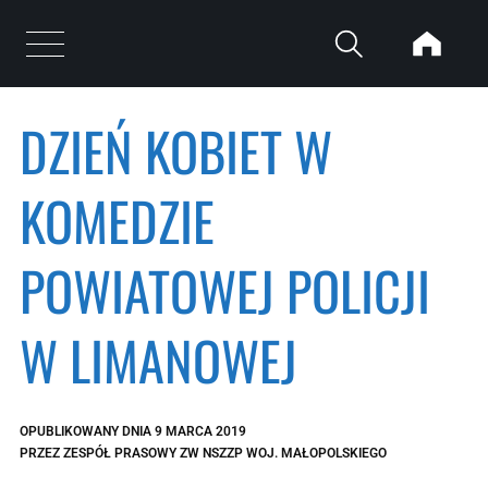
Przejdź do treści
Otwórz menu
DZIEŃ KOBIET W
KOMEDZIE
POWIATOWEJ POLICJI
W LIMANOWEJ
OPUBLIKOWANY DNIA
9 MARCA 2019
PRZEZ
ZESPÓŁ PRASOWY ZW NSZZP WOJ. MAŁOPOLSKIEGO