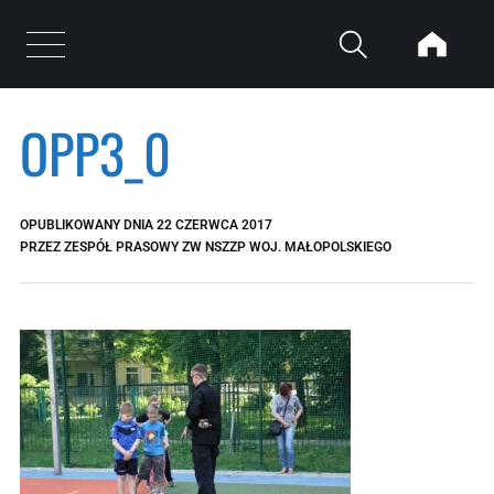
Przejdź do treści
Otwórz menu
OPP3_0
OPUBLIKOWANY DNIA
22 CZERWCA 2017
PRZEZ
ZESPÓŁ PRASOWY ZW NSZZP WOJ. MAŁOPOLSKIEGO